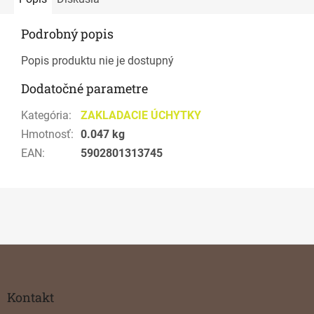
Podrobný popis
Popis produktu nie je dostupný
Dodatočné parametre
Kategória
:
ZAKLADACIE ÚCHYTKY
Hmotnosť
:
0.047 kg
EAN
:
5902801313745
Z
á
p
ä
Kontakt
t