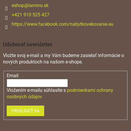
i
eshop
@
lamino.sk
e
+421 910 525 427
https://www.facebook.com/nabytkovekovanie.eu
Odoberať newsletter
Vložte svoj e-mail a my Vám budeme zasielať informácie o
nových produktoch na našom e-shope.
Email
Vložením e-mailu súhlasíte s
podmienkami ochrany
osobných údajov
PRIHLÁSIŤ SA