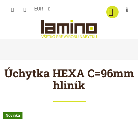
Prejsť
EUR
na
obsah
Úchytka HEXA C=96mm
hliník
Novinka