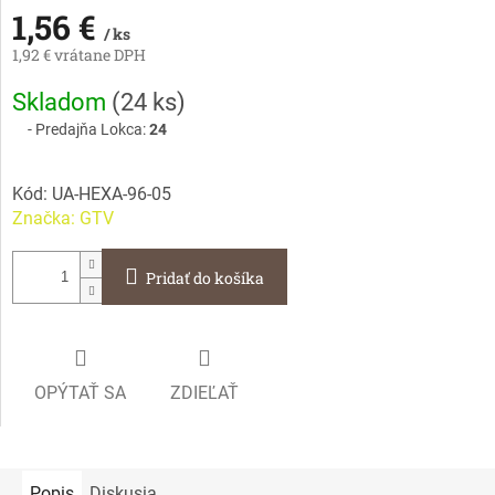
1,56 €
/ ks
1,92 € vrátane DPH
Jednotková
Skladom
(
24 ks
)
cena:
Predajňa Lokca:
24
Kód:
UA-HEXA-96-05
Značka:
GTV
Pridať do košíka
OPÝTAŤ SA
ZDIEĽAŤ
Popis
Diskusia