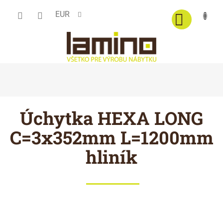
Prejsť
EUR
na
obsah
Úchytka HEXA LONG
C=3x352mm L=1200mm
hliník