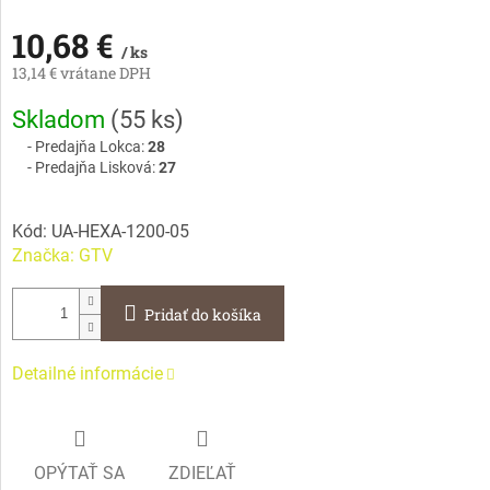
10,68 €
/ ks
13,14 € vrátane DPH
Jednotková
Skladom
(
55 ks
)
cena:
Predajňa Lokca:
28
Predajňa Lisková:
27
Kód:
UA-HEXA-1200-05
Značka:
GTV
Pridať do košíka
Detailné informácie
OPÝTAŤ SA
ZDIEĽAŤ