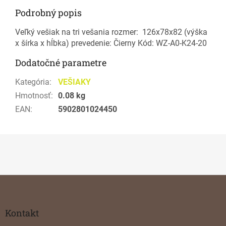
Podrobný popis
Veľký vešiak na tri vešania rozmer: 126x78x82 (výška
x šírka x hĺbka) prevedenie: Čierny Kód: WZ-A0-K24-20
Dodatočné parametre
Kategória
:
VEŠIAKY
Hmotnosť
:
0.08 kg
EAN
:
5902801024450
Z
á
p
ä
Kontakt
t