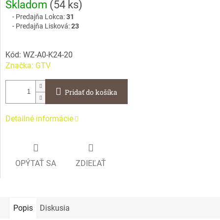
Skladom
(
54 ks
)
cena:
Predajňa Lokca:
31
Predajňa Lisková:
23
Kód:
WZ-A0-K24-20
Značka:
GTV
Pridať do košíka
Detailné informácie
OPÝTAŤ SA
ZDIEĽAŤ
Popis
Diskusia