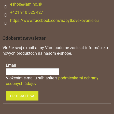
i
eshop
@
lamino.sk
e
+421 910 525 427
https://www.facebook.com/nabytkovekovanie.eu
Odoberať newsletter
Vložte svoj e-mail a my Vám budeme zasielať informácie o
nových produktoch na našom e-shope.
Email
Vložením e-mailu súhlasíte s
podmienkami ochrany
osobných údajov
PRIHLÁSIŤ SA