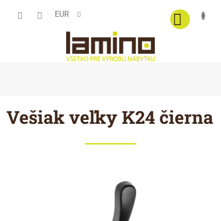
Prejsť
EUR
na
obsah
Vešiak veľky K24 čierna