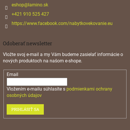
i
eshop
@
lamino.sk
e
+421 910 525 427
https://www.facebook.com/nabytkovekovanie.eu
Odoberať newsletter
Vložte svoj e-mail a my Vám budeme zasielať informácie o
nových produktoch na našom e-shope.
Email
Vložením e-mailu súhlasíte s
podmienkami ochrany
osobných údajov
PRIHLÁSIŤ SA