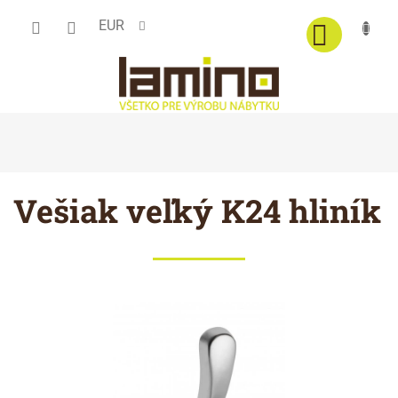
Prejsť
EUR
na
obsah
Vešiak veľký K24 hliník