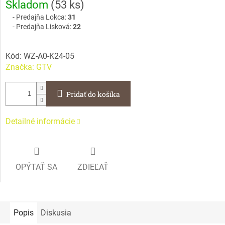
Skladom
(
53 ks
)
cena:
Predajňa Lokca:
31
Predajňa Lisková:
22
Kód:
WZ-A0-K24-05
Značka:
GTV
Pridať do košíka
Detailné informácie
OPÝTAŤ SA
ZDIEĽAŤ
Popis
Diskusia