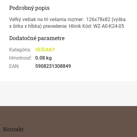
Podrobný popis
Veľký vešiak na tri vešania rozmer: 126x78x82 (výška
x šírka x hĺbka) prevedenie: Hliník Kód: WZ-A0-K24-05
Dodatočné parametre
Kategória
:
VEŠIAKY
Hmotnosť
:
0.08 kg
EAN
:
5908231308849
Z
á
p
ä
Kontakt
t