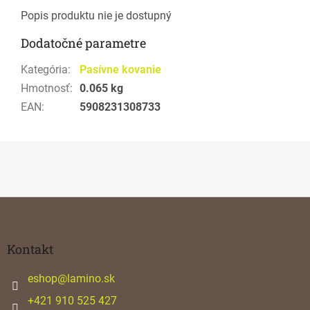
Popis produktu nie je dostupný
Dodatočné parametre
Kategória
:
Pasívne kovanie
Hmotnosť
:
0.065 kg
EAN
:
5908231308733
Z
á
p
ä
Kontakt
t
i
eshop
@
lamino.sk
e
+421 910 525 427