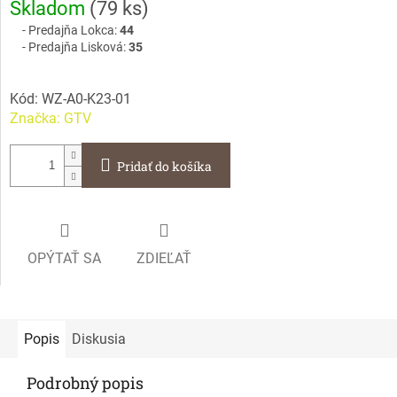
Skladom
(
79 ks
)
cena:
Predajňa Lokca:
44
Predajňa Lisková:
35
Kód:
WZ-A0-K23-01
Značka:
GTV
Pridať do košíka
OPÝTAŤ SA
ZDIEĽAŤ
Popis
Diskusia
Podrobný popis