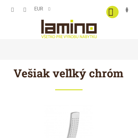
Prejsť
EUR
na
obsah
Vešiak veľlký chróm