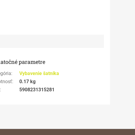
atočné parametre
gória
:
Vybavenie šatníka
tnosť
:
0.17 kg
:
5908231315281