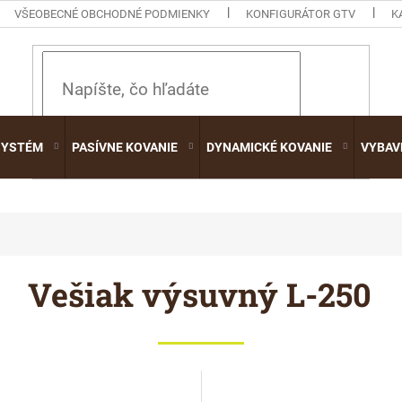
VŠEOBECNÉ OBCHODNÉ PODMIENKY
KONFIGURÁTOR GTV
K
HĽADAŤ
SYSTÉM
PASÍVNE KOVANIE
DYNAMICKÉ KOVANIE
VYBAV
Vešiak výsuvný L-250