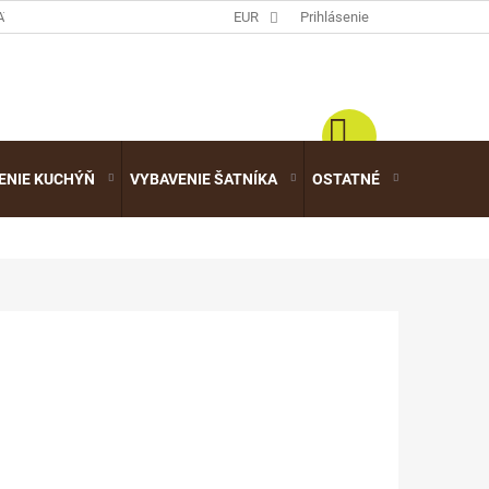
ATALÓGY
EUR
Prihlásenie
ENIE KUCHÝŇ
VYBAVENIE ŠATNÍKA
OSTATNÉ
VÝPREDA