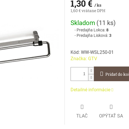
1,30 €
/ ks
1,60 € vrátane DPH
Jednotková
Skladom
(
11 ks
)
cena:
Predajňa Lokca:
8
Predajňa Lisková:
3
Kód:
WW-WSL250-01
Značka:
GTV
Pridať do ko
Detailné informácie
TLAČ
OPÝTAŤ SA