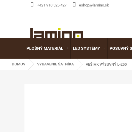
Prejsť
+421 910 525 427
eshop@lamino.sk
na
obsah
PLOŠNÝ MATERIÁL
LED SYSTÉMY
POSUVNÝ 
DOMOV
VYBAVENIE ŠATNÍKA
VEŠIAK VÝSUVNÝ L-250