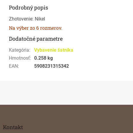
Podrobný popis
Zhotovenie: Nikel
Na výber zo 6 rozmerov.
Dodatočné parametre
Kategória
:
Vybavenie šatníka
Hmotnosť
:
0.258 kg
EAN
:
5908231315342
Z
á
p
ä
Kontakt