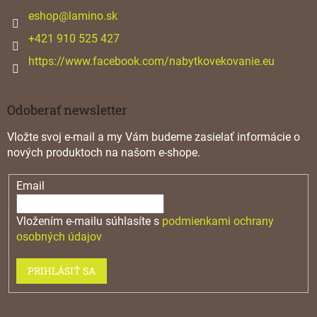
t
i
eshop
@
lamino.sk
e
+421 910 525 427
https://www.facebook.com/nabytkovekovanie.eu
Odoberať newsletter
Vložte svoj e-mail a my Vám budeme zasielať informácie o
nových produktoch na našom e-shope.
Email
Vložením e-mailu súhlasíte s
podmienkami ochrany
osobných údajov
PRIHLÁSIŤ SA