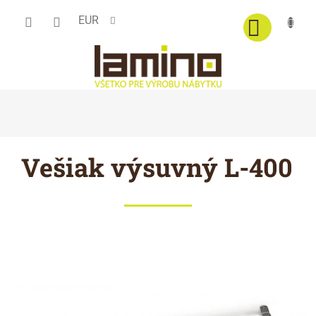
Prejsť
EUR
na
obsah
Vešiak výsuvný L-400