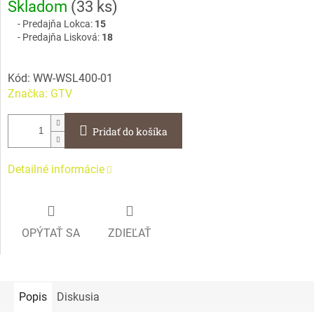
Skladom
(
33 ks
)
cena:
Predajňa Lokca:
15
Predajňa Lisková:
18
Kód:
WW-WSL400-01
Značka:
GTV
Pridať do košíka
Detailné informácie
OPÝTAŤ SA
ZDIEĽAŤ
Popis
Diskusia