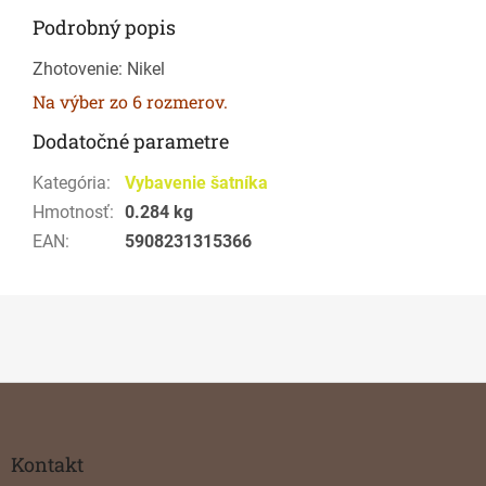
Podrobný popis
Zhotovenie: Nikel
Na výber zo 6 rozmerov.
Dodatočné parametre
Kategória
:
Vybavenie šatníka
Hmotnosť
:
0.284 kg
EAN
:
5908231315366
Z
á
p
ä
Kontakt