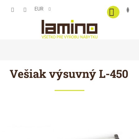
Prejsť
EUR
na
obsah
Vešiak výsuvný L-450