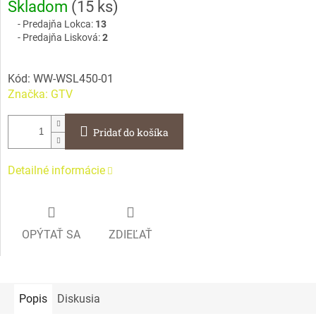
Skladom
(
15 ks
)
cena:
Predajňa Lokca:
13
Predajňa Lisková:
2
Kód:
WW-WSL450-01
Značka:
GTV
Pridať do košíka
Detailné informácie
OPÝTAŤ SA
ZDIEĽAŤ
Popis
Diskusia