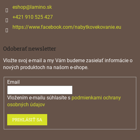
t
i
eshop
@
lamino.sk
e
+421 910 525 427
https://www.facebook.com/nabytkovekovanie.eu
Odoberať newsletter
Vložte svoj e-mail a my Vám budeme zasielať informácie o
nových produktoch na našom e-shope.
Email
Vložením e-mailu súhlasíte s
podmienkami ochrany
osobných údajov
PRIHLÁSIŤ SA