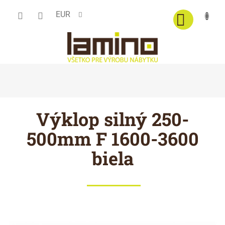
Prejsť
EUR
na
obsah
Výklop silný 250-
500mm F 1600-3600
biela