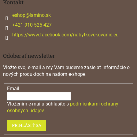
ä
Kontakt
t
i
eshop
@
lamino.sk
e
+421 910 525 427
https://www.facebook.com/nabytkovekovanie.eu
Odoberať newsletter
Vložte svoj e-mail a my Vám budeme zasielať informácie o
nových produktoch na našom e-shope.
Email
Vložením e-mailu súhlasíte s
podmienkami ochrany
osobných údajov
PRIHLÁSIŤ SA