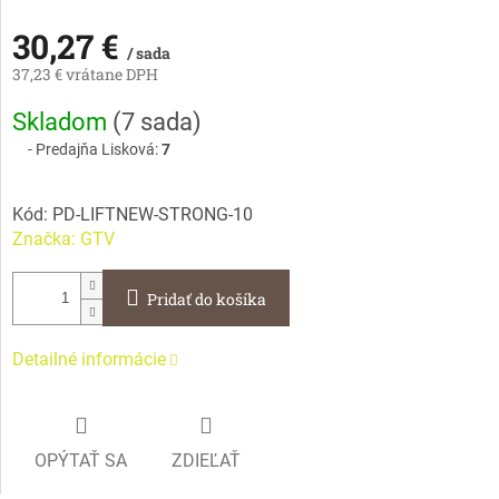
30,27 €
/ sada
37,23 € vrátane DPH
Jednotková
Skladom
(
7 sada
)
cena:
Predajňa Lisková:
7
Kód:
PD-LIFTNEW-STRONG-10
Značka:
GTV
Pridať do košíka
Detailné informácie
OPÝTAŤ SA
ZDIEĽAŤ