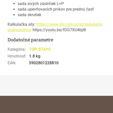
sada sivých zástrčiek L+P
sada upevňovacích prvkov pre prednú časť
sada skrutiek
Kalkulačka sily:
https://www.gtv.com.pl/pl/kalkulator-
podnosnikow
https://youtu.be/fDG7XU4bjI8
Dodatočné parametre
Kategória
:
TOP-STAYS
Hmotnosť
:
1.8 kg
EAN
:
5902801228810
Z
á
p