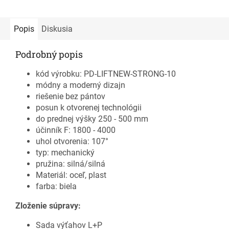
Popis
Diskusia
Podrobný popis
kód výrobku: PD-LIFTNEW-STRONG-10
módny a moderný dizajn
riešenie bez pántov
posun k otvorenej technológii
do prednej výšky 250 - 500 mm
účinník F: 1800 - 4000
uhol otvorenia: 107°
typ: mechanický
pružina: silná/silná
Materiál: oceľ, plast
farba: biela
Zloženie súpravy:
Sada výťahov L+P