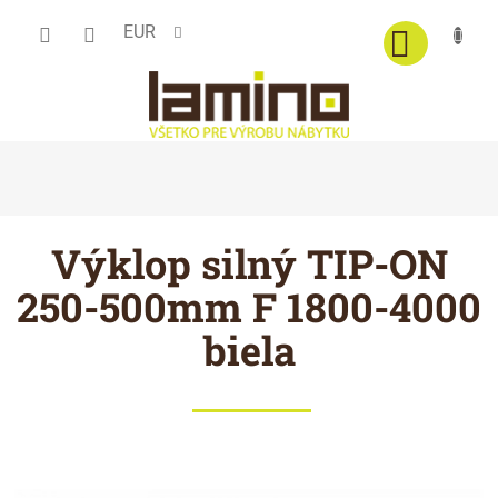
Prejsť
EUR
na
obsah
Výklop silný TIP-ON
250-500mm F 1800-4000
biela