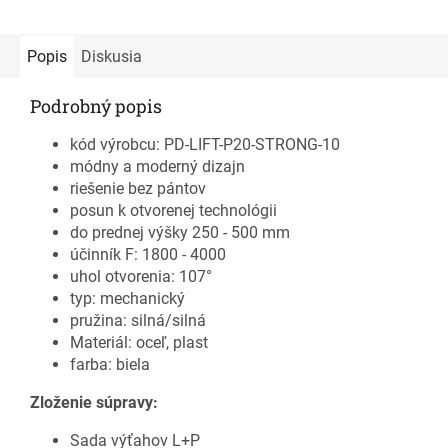
Popis
Diskusia
Podrobný popis
kód výrobcu: PD-LIFT-P20-STRONG-10
módny a moderný dizajn
riešenie bez pántov
posun k otvorenej technológii
do prednej výšky 250 - 500 mm
účinník F: 1800 - 4000
uhol otvorenia: 107°
typ: mechanický
pružina: silná/silná
Materiál: oceľ, plast
farba: biela
Zloženie súpravy:
Sada výťahov L+P