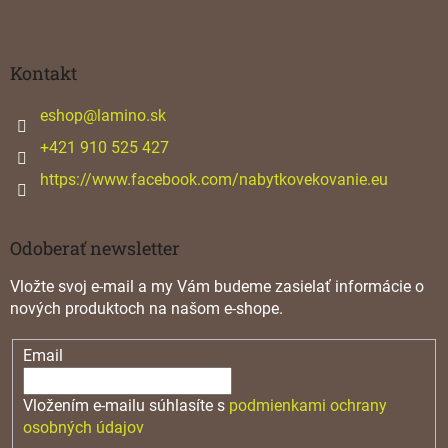
Z
á
p
ä
Kontakt
t
i
eshop
@
lamino.sk
e
+421 910 525 427
https://www.facebook.com/nabytkovekovanie.eu
Odoberať newsletter
Vložte svoj e-mail a my Vám budeme zasielať informácie o
nových produktoch na našom e-shope.
Email
Vložením e-mailu súhlasíte s
podmienkami ochrany
osobných údajov