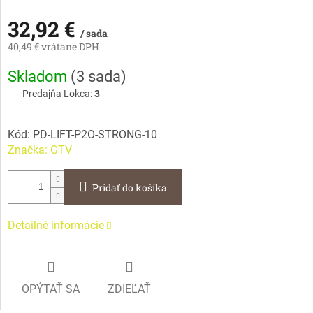
32,92 €
/ sada
40,49 € vrátane DPH
Jednotková
Skladom
(
3 sada
)
cena:
Predajňa Lokca:
3
Kód:
PD-LIFT-P2O-STRONG-10
Značka:
GTV
Pridať do košíka
Detailné informácie
OPÝTAŤ SA
ZDIEĽAŤ