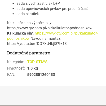
sada sivých zástrčiek L+P
sada upevňovacích prvkov pre prednú časť
sada skrutiek
Kalkulačka na výpočet sily:
https://www.gtv.com.pl/pl/kalkulator-podnosnikow
Kalkulačka sily:
https://www.gtv.com.pl/pl/kalkulator-
podnosnikow
Návod na montáž:
https://youtu.be/fDG7XU4bjI8?t=13
Dodatočné parametre
Kategória
:
TOP-STAYS
Hmotnosť
:
1.8 kg
EAN
:
5902801260483