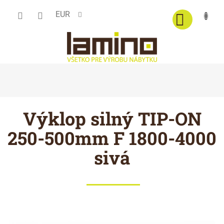
Prejsť
EUR
na
obsah
Výklop silný TIP-ON
250-500mm F 1800-4000
sivá