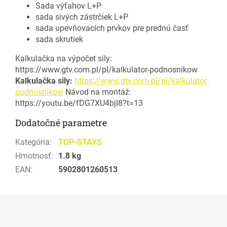
Sada výťahov L+P
sada sivých zástrčiek L+P
sada upevňovacích prvkov pre prednú časť
sada skrutiek
Kalkulačka na výpočet sily:
https://www.gtv.com.pl/pl/kalkulator-podnosnikow
Kalkulačka sily:
https://www.gtv.com.pl/pl/kalkulator-
podnosnikow
Návod na montáž:
https://youtu.be/fDG7XU4bjI8?t=13
Dodatočné parametre
Kategória
:
TOP-STAYS
Hmotnosť
:
1.8 kg
EAN
:
5902801260513