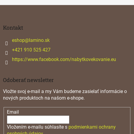
Z
á
p
ä
Kontakt
t
i
eshop
@
lamino.sk
e
+421 910 525 427
https://www.facebook.com/nabytkovekovanie.eu
Odoberať newsletter
Vložte svoj e-mail a my Vám budeme zasielať informácie o
nových produktoch na našom e-shope.
Email
Vložením e-mailu súhlasíte s
podmienkami ochrany
osobných údajov