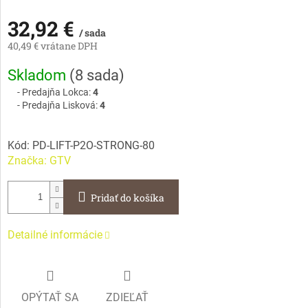
32,92 €
/ sada
40,49 € vrátane DPH
Jednotková
Skladom
(
8 sada
)
cena:
Predajňa Lokca:
4
Predajňa Lisková:
4
Kód:
PD-LIFT-P2O-STRONG-80
Značka:
GTV
Pridať do košíka
Detailné informácie
OPÝTAŤ SA
ZDIEĽAŤ