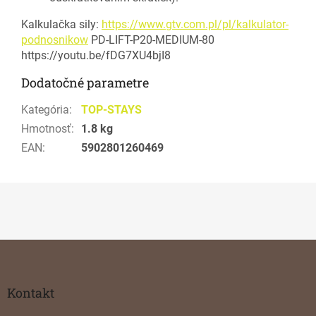
Kalkulačka sily:
https://www.gtv.com.pl/pl/kalkulator-
podnosnikow
PD-LIFT-P20-MEDIUM-80
https://youtu.be/fDG7XU4bjI8
Dodatočné parametre
Kategória
:
TOP-STAYS
Hmotnosť
:
1.8 kg
EAN
:
5902801260469
Z
á
p
ä
Kontakt
t