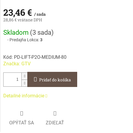
23,46 €
/ sada
28,86 € vrátane DPH
Jednotková
Skladom
(
3 sada
)
cena:
Predajňa Lokca:
3
Kód:
PD-LIFT-P2O-MEDIUM-80
Značka:
GTV
Pridať do košíka
Detailné informácie
OPÝTAŤ SA
ZDIEĽAŤ