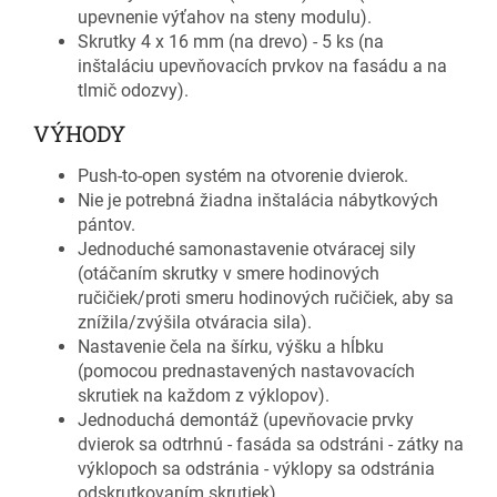
upevnenie výťahov na steny modulu).
Skrutky 4 x 16 mm (na drevo) - 5 ks (na
inštaláciu upevňovacích prvkov na fasádu a na
tlmič odozvy).
VÝHODY
Push-to-open systém na otvorenie dvierok.
Nie je potrebná žiadna inštalácia nábytkových
pántov.
Jednoduché samonastavenie otváracej sily
(otáčaním skrutky v smere hodinových
ručičiek/proti smeru hodinových ručičiek, aby sa
znížila/zvýšila otváracia sila).
Nastavenie čela na šírku, výšku a hĺbku
(pomocou prednastavených nastavovacích
skrutiek na každom z výklopov).
Jednoduchá demontáž (upevňovacie prvky
dvierok sa odtrhnú - fasáda sa odstráni - zátky na
výklopoch sa odstránia - výklopy sa odstránia
odskrutkovaním skrutiek).