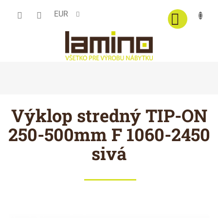
Prejsť
EUR
na
obsah
Výklop stredný TIP-ON
250-500mm F 1060-2450
sivá