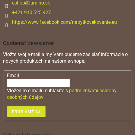
i
eshop
@
lamino.sk
e
+421 910 525 427
https://www.facebook.com/nabytkovekovanie.eu
Odoberať newsletter
Vložte svoj e-mail a my Vám budeme zasielať informácie o
nových produktoch na našom e-shope.
Email
Vložením e-mailu súhlasíte s
podmienkami ochrany
osobných údajov
PRIHLÁSIŤ SA