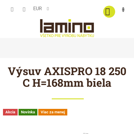
Prejsť
EUR
na
obsah
Výsuv AXISPRO 18 250
C H=168mm biela
Akcia
Novinka
Viac za menej