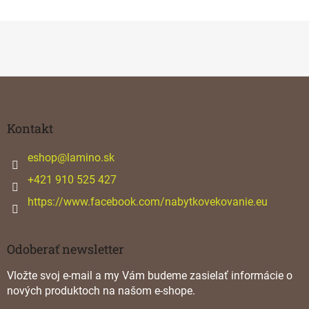
Z
á
p
ä
Kontakt
t
i
eshop
@
lamino.sk
e
+421 910 525 427
https://www.facebook.com/nabytkovekovanie.eu
Odoberať newsletter
Vložte svoj e-mail a my Vám budeme zasielať informácie o
nových produktoch na našom e-shope.