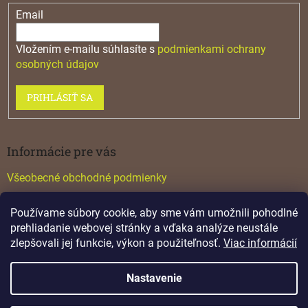
Email
Vložením e-mailu súhlasíte s
podmienkami ochrany
osobných údajov
PRIHLÁSIŤ SA
Informácie pre vás
Všeobecné obchodné podmienky
Konfigurátor GTV
Používame súbory cookie, aby sme vám umožnili pohodlné
Katalógy
prehliadanie webovej stránky a vďaka analýze neustále
zlepšovali jej funkcie, výkon a použiteľnosť.
Viac informácií
Nastavenie
Vytvoril Shoptet