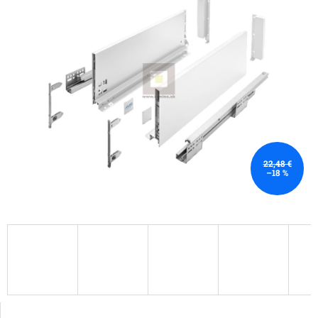
22,48 €
–18 %