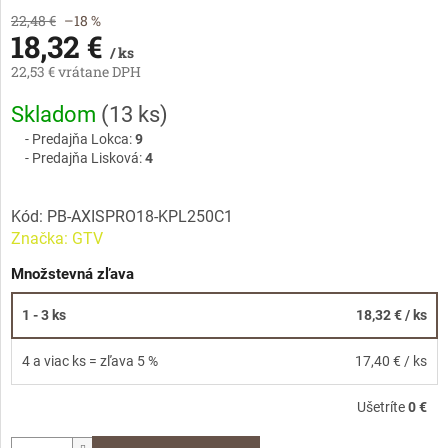
22,48 €
–18 %
18,32 €
/ ks
22,53 € vrátane DPH
Jednotková
Skladom
(
13 ks
)
cena:
Predajňa Lokca:
9
Predajňa Lisková:
4
Kód:
PB-AXISPRO18-KPL250C1
Značka:
GTV
Množstevná zľava
1 - 3 ks
18,32 €
/ ks
4 a viac ks = zľava 5 %
17,40 €
/ ks
Ušetríte
0 €