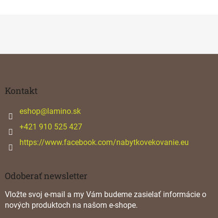
Z
á
p
ä
Kontakt
t
i
eshop
@
lamino.sk
e
+421 910 525 427
https://www.facebook.com/nabytkovekovanie.eu
Odoberať newsletter
Vložte svoj e-mail a my Vám budeme zasielať informácie o
nových produktoch na našom e-shope.