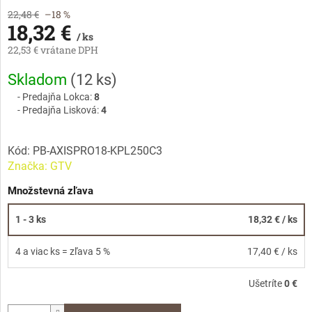
22,48 €
–18 %
18,32 €
/ ks
22,53 € vrátane DPH
Jednotková
Skladom
(
12 ks
)
cena:
Predajňa Lokca:
8
Predajňa Lisková:
4
Kód:
PB-AXISPRO18-KPL250C3
Značka:
GTV
Množstevná zľava
1 - 3 ks
18,32 €
/ ks
4 a viac ks = zľava 5 %
17,40 €
/ ks
Ušetríte
0 €