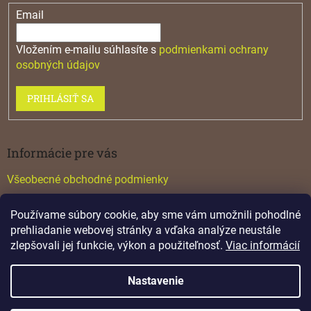
Email
Vložením e-mailu súhlasíte s
podmienkami ochrany
osobných údajov
PRIHLÁSIŤ SA
Informácie pre vás
Všeobecné obchodné podmienky
Konfigurátor GTV
Používame súbory cookie, aby sme vám umožnili pohodlné
Katalógy
prehliadanie webovej stránky a vďaka analýze neustále
zlepšovali jej funkcie, výkon a použiteľnosť.
Viac informácií
Nastavenie
Vytvoril Shoptet