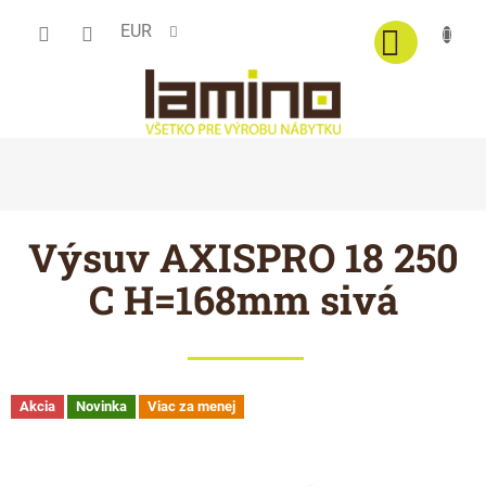
Prejsť
EUR
na
obsah
Výsuv AXISPRO 18 250
C H=168mm sivá
Akcia
Novinka
Viac za menej