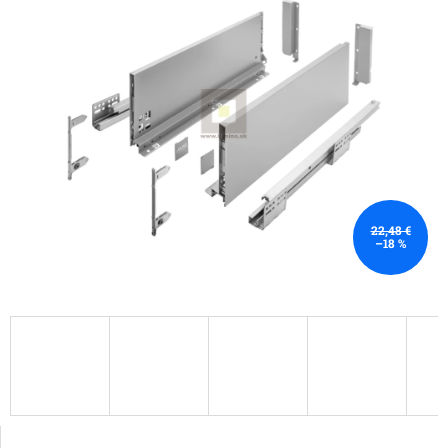
22,48 €
–18 %