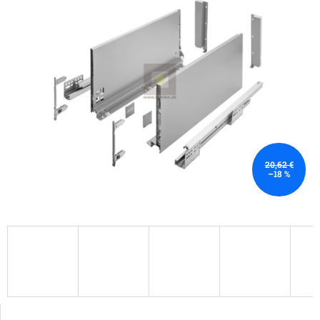
20,62 €
–18 %