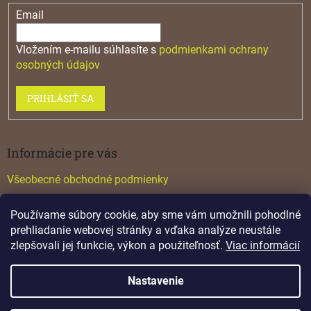
Email
Vložením e-mailu súhlasíte s
podmienkami ochrany
osobných údajov
PRIHLÁSIŤ SA
Informácie pre vás
Všeobecné obchodné podmienky
Konfigurátor GTV
Používame súbory cookie, aby sme vám umožnili pohodlné
Katalógy
prehliadanie webovej stránky a vďaka analýze neustále
zlepšovali jej funkcie, výkon a použiteľnosť.
Viac informácií
Nastavenie
Vytvoril Shoptet