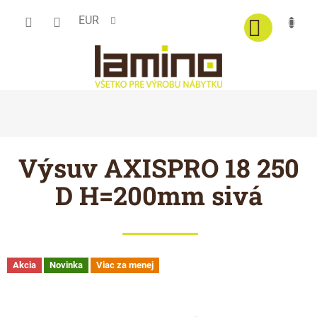
Prejsť
EUR
na
obsah
Výsuv AXISPRO 18 250
D H=200mm sivá
Akcia
Novinka
Viac za menej