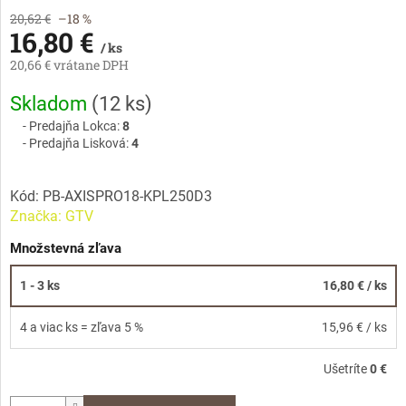
20,62 €
–18 %
16,80 €
/ ks
20,66 € vrátane DPH
Jednotková
Skladom
(
12 ks
)
cena:
Predajňa Lokca:
8
Predajňa Lisková:
4
Kód:
PB-AXISPRO18-KPL250D3
Značka:
GTV
Množstevná zľava
1 - 3 ks
16,80 €
/ ks
4 a viac ks = zľava 5 %
15,96 €
/ ks
Ušetríte
0 €