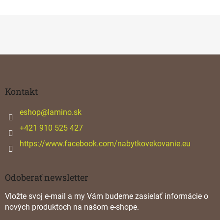
Z
á
p
ä
Kontakt
t
i
eshop
@
lamino.sk
e
+421 910 525 427
https://www.facebook.com/nabytkovekovanie.eu
Odoberať newsletter
Vložte svoj e-mail a my Vám budeme zasielať informácie o
nových produktoch na našom e-shope.