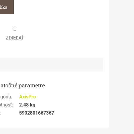
šíka
ZDIEĽAŤ
atočné parametre
gória
:
AxisPro
tnosť
:
2.48 kg
:
5902801667367