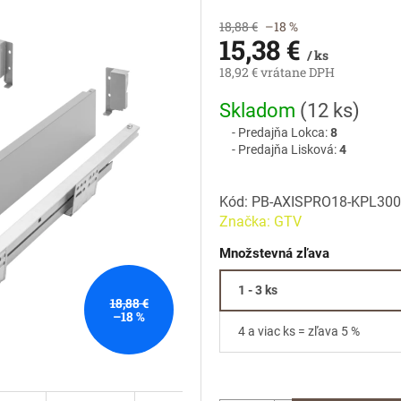
18,88 €
–18 %
15,38 €
/ ks
18,92 € vrátane DPH
Jednotková
Skladom
(
12 ks
)
cena:
Predajňa Lokca:
8
Predajňa Lisková:
4
Kód:
PB-AXISPRO18-KPL30
Značka:
GTV
Množstevná zľava
1 - 3 ks
18,88 €
–18 %
4 a viac ks = zľava 5 %