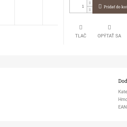
Pridať do ko
TLAČ
OPÝTAŤ SA
Dod
Kate
Hmo
EAN