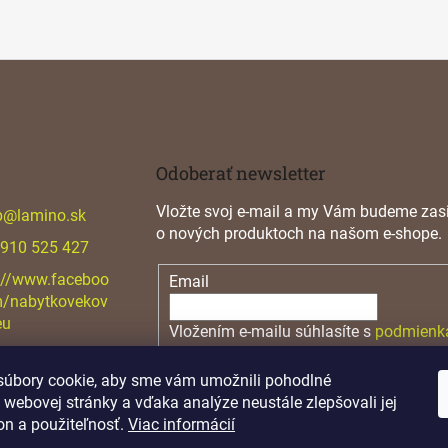
Odoberať newsletter
Vložte svoj e-mail a my Vám budeme zasi
p
@
lamino.sk
o nových produktoch na našom e-shope.
 910 525 427
://www.faceboo
Email
m/nabytkovekov
eu
Vložením e-mailu súhlasíte s
podmienk
osobných údajov
úbory cookie, aby sme vám umožnili pohodlné
PRIHLÁSIŤ SA
 webovej stránky a vďaka analýze neustále zlepšovali jej
on a použiteľnosť.
Viac informácií