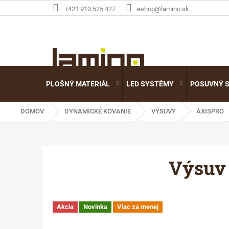
Prejsť
+421 910 525 427
eshop@lamino.sk
na
obsah
PLOŠNÝ MATERIÁL
LED SYSTÉMY
POSUVNÝ 
DOMOV
DYNAMICKÉ KOVANIE
VÝSUVY
AXISPRO
Výsuv
Akcia
Novinka
Viac za menej