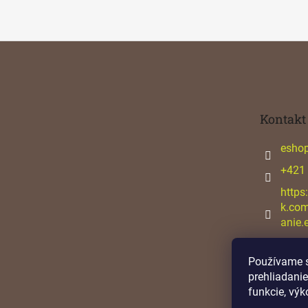
Z
á
p
ä
t
Kontakt
i
e
esho
+421
https
k.co
anie.
Používame s
prehliadanie
funkcie, výk