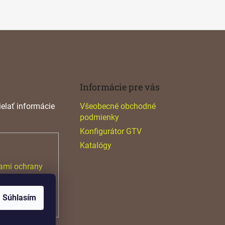
Informácie pre vás
elať informácie
Všeobecné obchodné
podmienky
Konfigurátor GTV
Katalógy
ami ochrany
Súhlasím