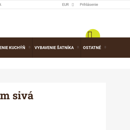
ATALÓGY
EUR
Prihlásenie
ENIE KUCHÝŇ
VYBAVENIE ŠATNÍKA
OSTATNÉ
VÝPREDA
m sivá