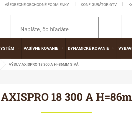
VŠEOBECNÉ OBCHODNÉ PODMIENKY
KONFIGURÁTOR GTV
K
HĽADAŤ
SYSTÉM
PASÍVNE KOVANIE
DYNAMICKÉ KOVANIE
VYBAV
VÝSUV AXISPRO 18 300 A H=86MM SIVÁ
 AXISPRO 18 300 A H=86m