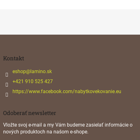
Z
á
p
ä
Kontakt
t
i
eshop
@
lamino.sk
e
+421 910 525 427
https://www.facebook.com/nabytkovekovanie.eu
Odoberať newsletter
Vložte svoj e-mail a my Vám budeme zasielať informácie o
nových produktoch na našom e-shope.