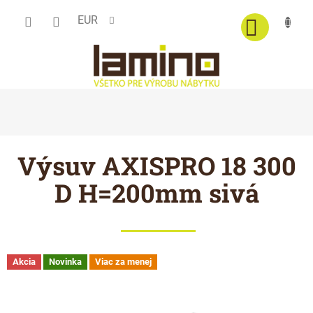
Prejsť
EUR
na
obsah
Výsuv AXISPRO 18 300
D H=200mm sivá
Akcia
Novinka
Viac za menej