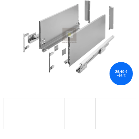
25,40 €
–16 %