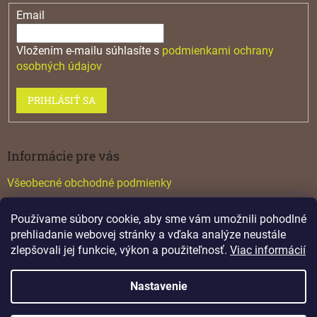
Email
Vložením e-mailu súhlasíte s
podmienkami ochrany
osobných údajov
PRIHLÁSIŤ SA
Informácie pre vás
Všeobecné obchodné podmienky
Konfigurátor GTV
Používame súbory cookie, aby sme vám umožnili pohodlné
Katalógy
prehliadanie webovej stránky a vďaka analýze neustále
zlepšovali jej funkcie, výkon a použiteľnosť.
Viac informácií
Nastavenie
Vytvoril Shoptet