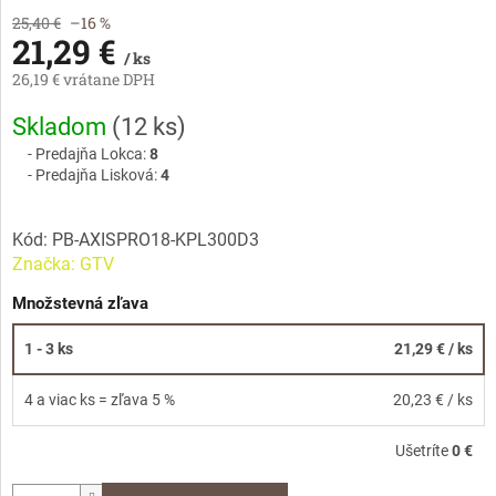
25,40 €
–16 %
21,29 €
/ ks
26,19 € vrátane DPH
Jednotková
Skladom
(
12 ks
)
cena:
Predajňa Lokca:
8
Predajňa Lisková:
4
Kód:
PB-AXISPRO18-KPL300D3
Značka:
GTV
Množstevná zľava
1 - 3 ks
21,29 €
/ ks
4 a viac ks = zľava 5 %
20,23 €
/ ks
Ušetríte
0 €