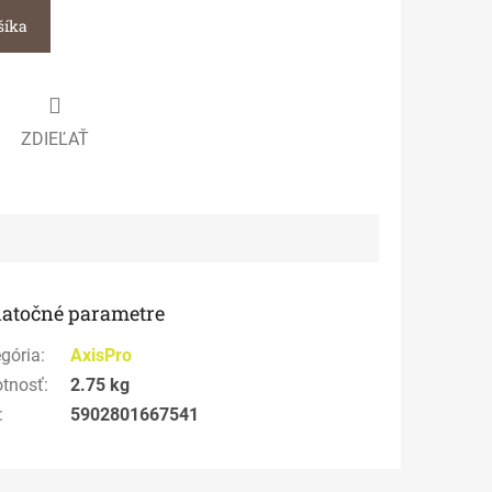
šíka
ZDIEĽAŤ
atočné parametre
gória
:
AxisPro
tnosť
:
2.75 kg
:
5902801667541