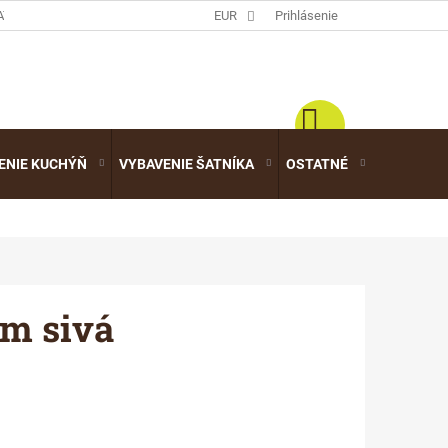
ATALÓGY
EUR
Prihlásenie
ENIE KUCHÝŇ
VYBAVENIE ŠATNÍKA
OSTATNÉ
VÝPREDA
m sivá