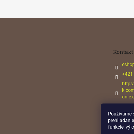
Z
á
p
ä
t
Kontakt
i
e
esho
+421
https
k.co
anie.
Používame s
prehliadanie
funkcie, výk