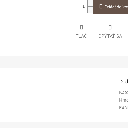
Pridať do ko
TLAČ
OPÝTAŤ SA
Dod
Kate
Hmo
EAN