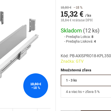
18,80 €
–18 %
15,32 €
/ ks
18,84 € vrátane DPH
Jednotková
Skladom
(
12 ks
)
cena:
Predajňa Lokca:
8
Predajňa Lisková:
4
Kód:
PB-AXISPRO18-KPL35
Značka:
GTV
Množstevná zľava
1 - 3 ks
18,80 €
–18 %
4 a viac ks = zľava 5 %