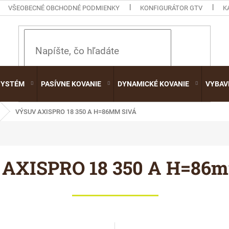
VŠEOBECNÉ OBCHODNÉ PODMIENKY
KONFIGURÁTOR GTV
K
HĽADAŤ
SYSTÉM
PASÍVNE KOVANIE
DYNAMICKÉ KOVANIE
VYBAV
VÝSUV AXISPRO 18 350 A H=86MM SIVÁ
 AXISPRO 18 350 A H=86m