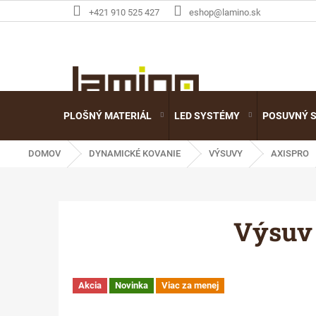
Prejsť
+421 910 525 427
eshop@lamino.sk
na
obsah
PLOŠNÝ MATERIÁL
LED SYSTÉMY
POSUVNÝ 
DOMOV
DYNAMICKÉ KOVANIE
VÝSUVY
AXISPRO
Výsuv
Akcia
Novinka
Viac za menej