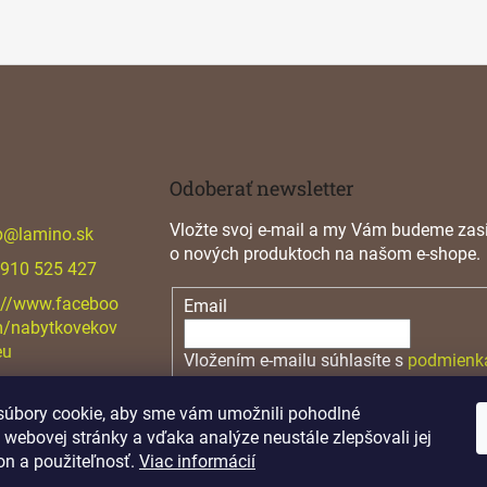
Odoberať newsletter
Vložte svoj e-mail a my Vám budeme zasi
p
@
lamino.sk
o nových produktoch na našom e-shope.
 910 525 427
://www.faceboo
Email
m/nabytkovekov
eu
Vložením e-mailu súhlasíte s
podmienk
osobných údajov
úbory cookie, aby sme vám umožnili pohodlné
PRIHLÁSIŤ SA
 webovej stránky a vďaka analýze neustále zlepšovali jej
on a použiteľnosť.
Viac informácií