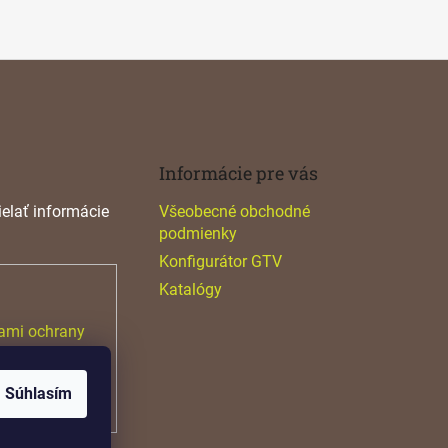
Informácie pre vás
elať informácie
Všeobecné obchodné
podmienky
Konfigurátor GTV
Katalógy
ami ochrany
Súhlasím