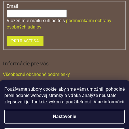
Email
Vložením e-mailu súhlasíte s
podmienkami ochrany
osobných údajov
PRIHLÁSIŤ SA
Informácie pre vás
Všeobecné obchodné podmienky
Konfigurátor GTV
Používame súbory cookie, aby sme vám umožnili pohodlné
Katalógy
prehliadanie webovej stránky a vďaka analýze neustále
zlepšovali jej funkcie, výkon a použiteľnosť.
Viac informácií
Nastavenie
Vytvoril Shoptet