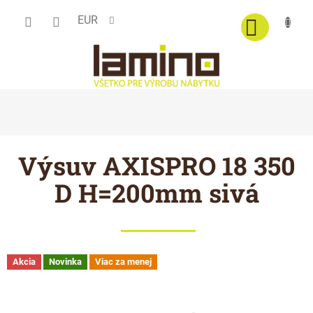
Prejsť
EUR
na
obsah
Výsuv AXISPRO 18 350
D H=200mm sivá
Akcia
Novinka
Viac za menej