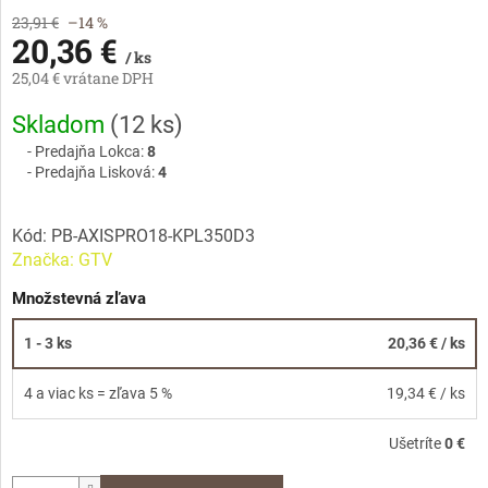
23,91 €
–14 %
20,36 €
/ ks
25,04 € vrátane DPH
Jednotková
Skladom
(
12 ks
)
cena:
Predajňa Lokca:
8
Predajňa Lisková:
4
Kód:
PB-AXISPRO18-KPL350D3
Značka:
GTV
Množstevná zľava
1 - 3 ks
20,36 €
/ ks
4 a viac ks = zľava 5 %
19,34 €
/ ks
Ušetríte
0 €