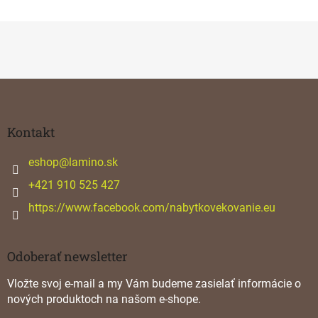
Z
á
p
ä
Kontakt
t
i
eshop
@
lamino.sk
e
+421 910 525 427
https://www.facebook.com/nabytkovekovanie.eu
Odoberať newsletter
Vložte svoj e-mail a my Vám budeme zasielať informácie o
nových produktoch na našom e-shope.