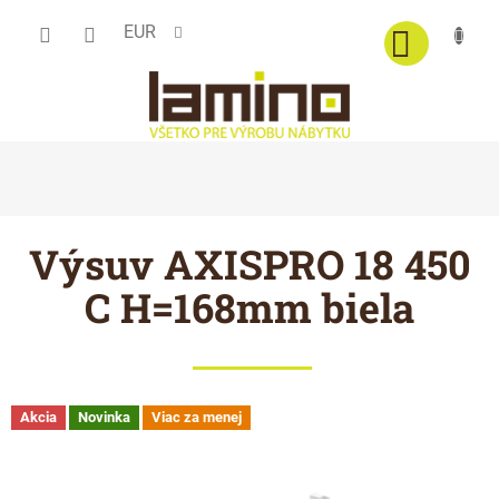
Prejsť
EUR
na
obsah
Výsuv AXISPRO 18 450
C H=168mm biela
Akcia
Novinka
Viac za menej