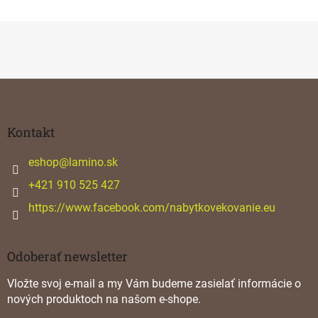
Z
á
p
ä
Kontakt
t
i
eshop
@
lamino.sk
e
+421 910 525 427
https://www.facebook.com/nabytkovekovanie.eu
Odoberať newsletter
Vložte svoj e-mail a my Vám budeme zasielať informácie o
nových produktoch na našom e-shope.