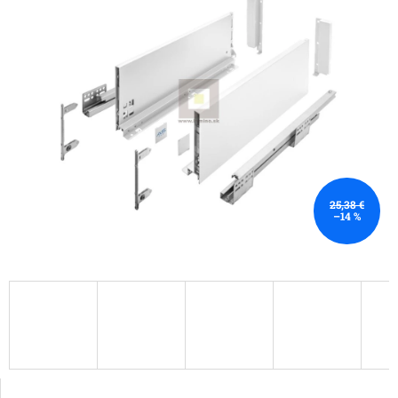
25,38 €
–14 %