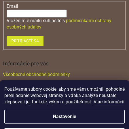
Email
Vložením e-mailu súhlasíte s
podmienkami ochrany
osobných údajov
PRIHLÁSIŤ SA
Informácie pre vás
Všeobecné obchodné podmienky
Konfigurátor GTV
Používame súbory cookie, aby sme vám umožnili pohodlné
Katalógy
prehliadanie webovej stránky a vďaka analýze neustále
zlepšovali jej funkcie, výkon a použiteľnosť.
Viac informácií
Nastavenie
Vytvoril Shoptet