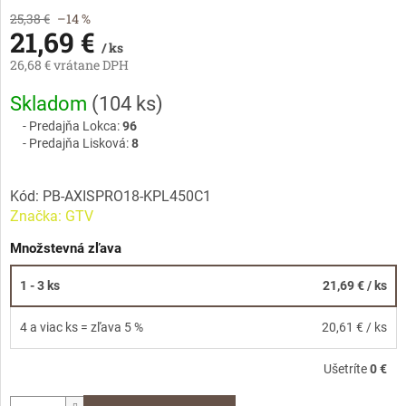
25,38 €
–14 %
21,69 €
/ ks
26,68 € vrátane DPH
Jednotková
Skladom
(
104 ks
)
cena:
Predajňa Lokca:
96
Predajňa Lisková:
8
Kód:
PB-AXISPRO18-KPL450C1
Značka:
GTV
Množstevná zľava
1 - 3 ks
21,69 €
/ ks
4 a viac ks = zľava 5 %
20,61 €
/ ks
Ušetríte
0 €