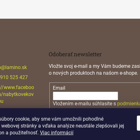
Odoberať newsletter
Vložte svoj e-mail a my Vám budeme zasi
p
@
lamino.sk
o nových produktoch na našom e-shope.
 910 525 427
://www.faceboo
Email
m/nabytkovekov
eu
Vložením e-mailu súhlasíte s
podmienk
osobných údajov
úbory cookie, aby sme vám umožnili pohodlné
PRIHLÁSIŤ SA
 webovej stránky a vďaka analýze neustále zlepšovali jej
on a použiteľnosť.
Viac informácií