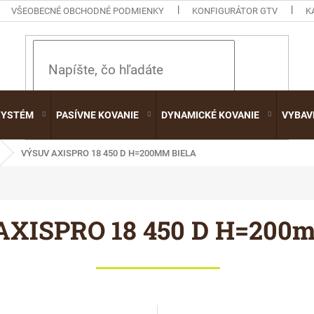
VŠEOBECNÉ OBCHODNÉ PODMIENKY
KONFIGURÁTOR GTV
K
HĽADAŤ
SYSTÉM
PASÍVNE KOVANIE
DYNAMICKÉ KOVANIE
VYBAV
VÝSUV AXISPRO 18 450 D H=200MM BIELA
AXISPRO 18 450 D H=200m