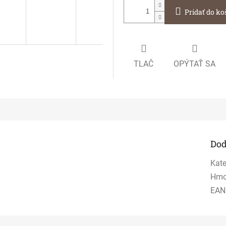
Pridať do ko
TLAČ
OPÝTAŤ SA
Dod
Kate
Hmo
EAN