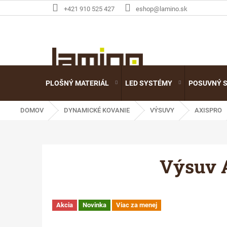
Prejsť
+421 910 525 427
eshop@lamino.sk
na
obsah
PLOŠNÝ MATERIÁL
LED SYSTÉMY
POSUVNÝ 
DOMOV
DYNAMICKÉ KOVANIE
VÝSUVY
AXISPRO
Výsuv 
Akcia
Novinka
Viac za menej