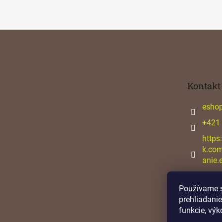
Z
á
p
ä
t
Kontakt
i
e
esho
+421
https
k.co
anie.
Používame s
prehliadanie
funkcie, výk