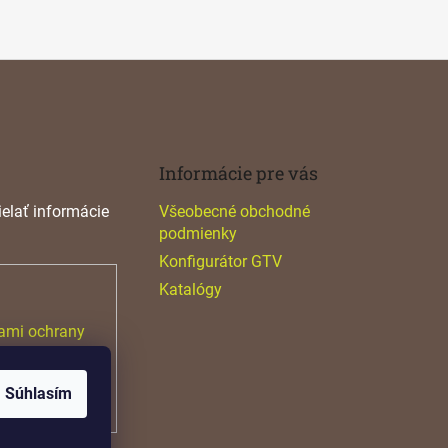
Informácie pre vás
elať informácie
Všeobecné obchodné
podmienky
Konfigurátor GTV
Katalógy
ami ochrany
Súhlasím