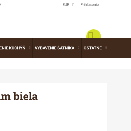
ATALÓGY
EUR
Prihlásenie
ENIE KUCHÝŇ
VYBAVENIE ŠATNÍKA
OSTATNÉ
VÝPREDA
m biela