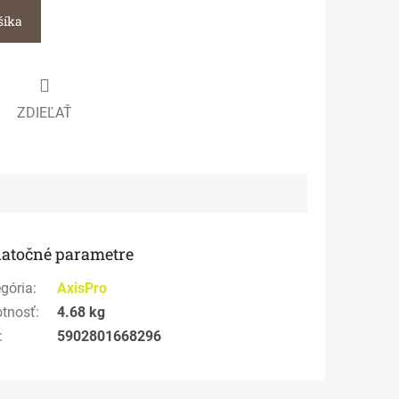
šíka
ZDIEĽAŤ
atočné parametre
gória
:
AxisPro
tnosť
:
4.68 kg
:
5902801668296