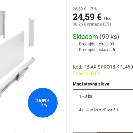
26,59 €
–7 %
24,59 €
/ ks
30,25 € vrátane DPH
Jednotková
Skladom
(
99 ks
)
cena:
Predajňa Lokca:
93
Predajňa Lisková:
6
Kód:
PB-AXISPRO18-KPL45
Značka:
GTV
Množstevná zľava
1 - 3 ks
26,59 €
–7 %
4 a viac ks = zľava 5 %