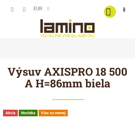
Prejsť
EUR
na
obsah
Výsuv AXISPRO 18 500
A H=86mm biela
Akcia
Novinka
Viac za menej