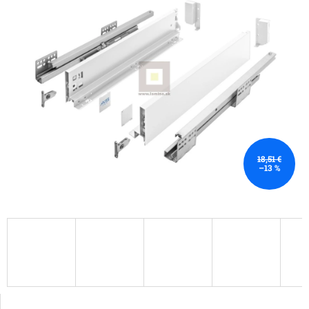
18,51 €
–13 %