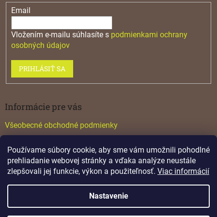
Email
Vložením e-mailu súhlasíte s
podmienkami ochrany
osobných údajov
PRIHLÁSIŤ SA
Informácie pre vás
Všeobecné obchodné podmienky
Konfigurátor GTV
Používame súbory cookie, aby sme vám umožnili pohodlné
Katalógy
prehliadanie webovej stránky a vďaka analýze neustále
zlepšovali jej funkcie, výkon a použiteľnosť.
Viac informácií
Nastavenie
Vytvoril Shoptet