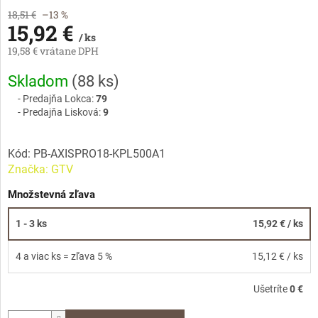
18,51 €
–13 %
15,92 €
/ ks
19,58 € vrátane DPH
Jednotková
Skladom
(
88 ks
)
cena:
Predajňa Lokca:
79
Predajňa Lisková:
9
Kód:
PB-AXISPRO18-KPL500A1
Značka:
GTV
Množstevná zľava
1 - 3 ks
15,92 €
/ ks
4 a viac ks = zľava 5 %
15,12 €
/ ks
Ušetríte
0 €