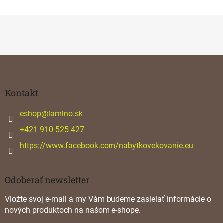
Z
á
p
ä
Kontakt
t
i
eshop
@
lamino.sk
e
+421 910 525 427
https://www.facebook.com/nabytkovekovanie.eu
Odoberať newsletter
Vložte svoj e-mail a my Vám budeme zasielať informácie o
nových produktoch na našom e-shope.