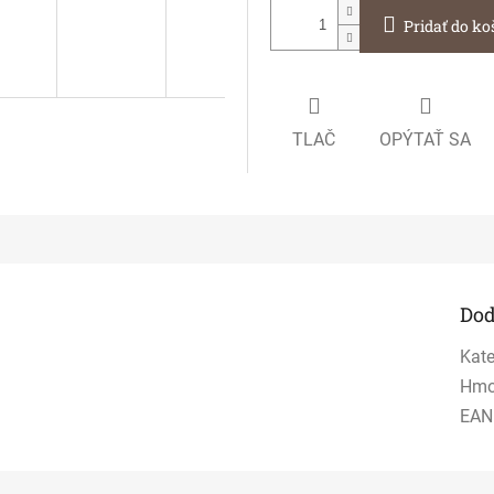
Pridať do ko
TLAČ
OPÝTAŤ SA
Dod
Kate
Hmo
EAN