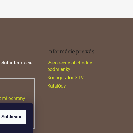
Informácie pre vás
elať informácie
Všeobecné obchodné
podmienky
Konfigurátor GTV
Katalógy
ami ochrany
Súhlasím