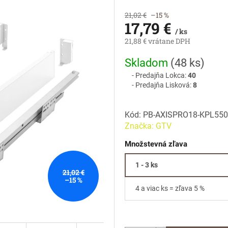
21,02 €
–15 %
17,79 €
/ ks
21,88 € vrátane DPH
Jednotková
Skladom
(
48 ks
)
cena:
Predajňa Lokca:
40
Predajňa Lisková:
8
Kód:
PB-AXISPRO18-KPL55
Značka:
GTV
Množstevná zľava
1 - 3 ks
21,02 €
–15 %
4 a viac ks = zľava 5 %