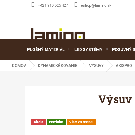
Prejsť
+421 910 525 427
eshop@lamino.sk
na
obsah
PLOŠNÝ MATERIÁL
LED SYSTÉMY
POSUVNÝ 
DOMOV
DYNAMICKÉ KOVANIE
VÝSUVY
AXISPRO
Výsuv 
Akcia
Novinka
Viac za menej