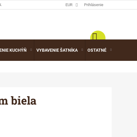
ATALÓGY
EUR
Prihlásenie
ENIE KUCHÝŇ
VYBAVENIE ŠATNÍKA
OSTATNÉ
VÝPREDA
m biela