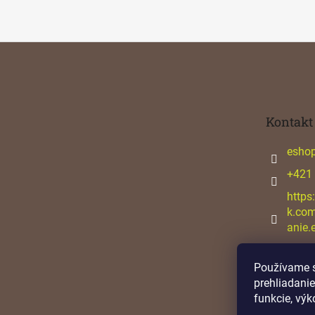
Z
á
p
ä
t
Kontakt
i
e
esho
+421
https
k.co
anie.
Používame s
prehliadanie
funkcie, výk