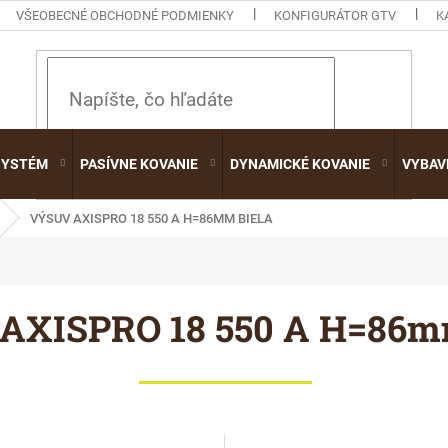
VŠEOBECNÉ OBCHODNÉ PODMIENKY
KONFIGURÁTOR GTV
K
HĽADAŤ
SYSTÉM
PASÍVNE KOVANIE
DYNAMICKÉ KOVANIE
VYBAV
VÝSUV AXISPRO 18 550 A H=86MM BIELA
AXISPRO 18 550 A H=86m