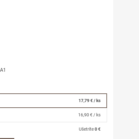
0A1
17,79 €
/ ks
16,90 €
/ ks
Ušetríte
0 €