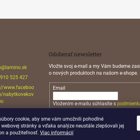
Odoberať newsletter
Vložte svoj e-mail a my Vám budeme zasi
p
@
lamino.sk
o nových produktoch na našom e-shope.
 910 525 427
://www.faceboo
Email
m/nabytkovekov
eu
Vložením e-mailu súhlasíte s
podmienk
osobných údajov
úbory cookie, aby sme vám umožnili pohodlné
PRIHLÁSIŤ SA
 webovej stránky a vďaka analýze neustále zlepšovali jej
on a použiteľnosť.
Viac informácií