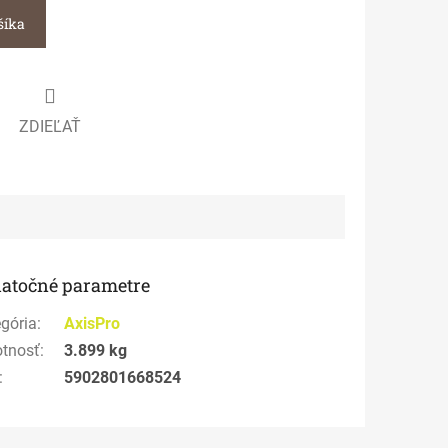
šíka
ZDIEĽAŤ
atočné parametre
gória
:
AxisPro
tnosť
:
3.899 kg
:
5902801668524