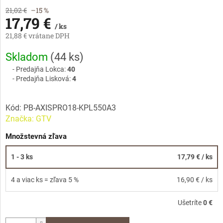
21,02 €
–15 %
17,79 €
/ ks
21,88 € vrátane DPH
Jednotková
Skladom
(
44 ks
)
cena:
Predajňa Lokca:
40
Predajňa Lisková:
4
Kód:
PB-AXISPRO18-KPL550A3
Značka:
GTV
Množstevná zľava
1 - 3 ks
17,79 €
/ ks
4 a viac ks = zľava 5 %
16,90 €
/ ks
Ušetríte
0 €