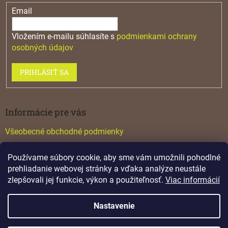
Email
Vložením e-mailu súhlasíte s
podmienkami ochrany
osobných údajov
PRIHLÁSIŤ SA
Informácie pre vás
Všeobecné obchodné podmienky
Konfigurátor GTV
Používame súbory cookie, aby sme vám umožnili pohodlné
Katalógy
prehliadanie webovej stránky a vďaka analýze neustále
zlepšovali jej funkcie, výkon a použiteľnosť.
Viac informácií
Nastavenie
Vytvoril Shoptet