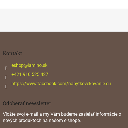
Z
á
p
ä
Kontakt
t
i
eshop
@
lamino.sk
e
+421 910 525 427
https://www.facebook.com/nabytkovekovanie.eu
Odoberať newsletter
Vložte svoj e-mail a my Vám budeme zasielať informácie o
nových produktoch na našom e-shope.