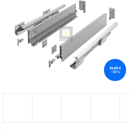
21,02 €
–15 %