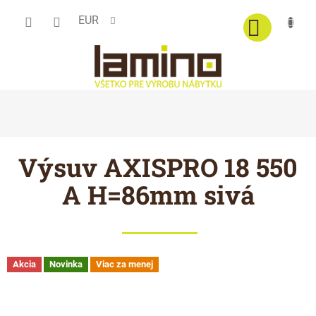
Prejsť
EUR
na
obsah
Výsuv AXISPRO 18 550
A H=86mm sivá
Akcia
Novinka
Viac za menej