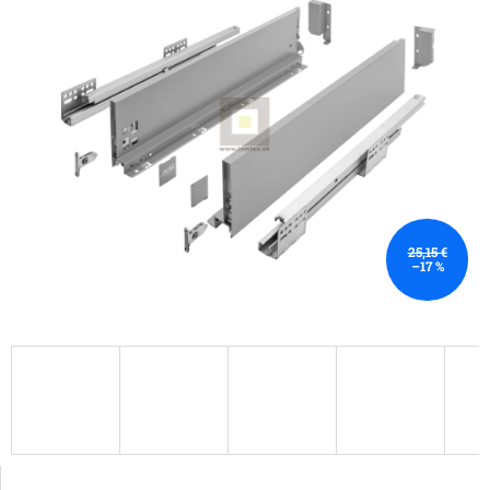
25,15 €
–17 %