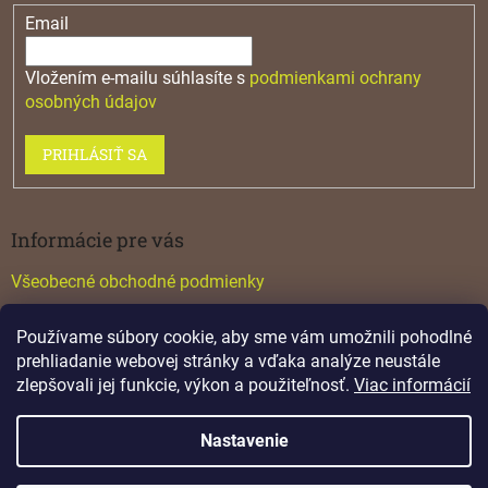
Email
Vložením e-mailu súhlasíte s
podmienkami ochrany
osobných údajov
PRIHLÁSIŤ SA
Informácie pre vás
Všeobecné obchodné podmienky
Konfigurátor GTV
Používame súbory cookie, aby sme vám umožnili pohodlné
Katalógy
prehliadanie webovej stránky a vďaka analýze neustále
zlepšovali jej funkcie, výkon a použiteľnosť.
Viac informácií
Nastavenie
Vytvoril Shoptet