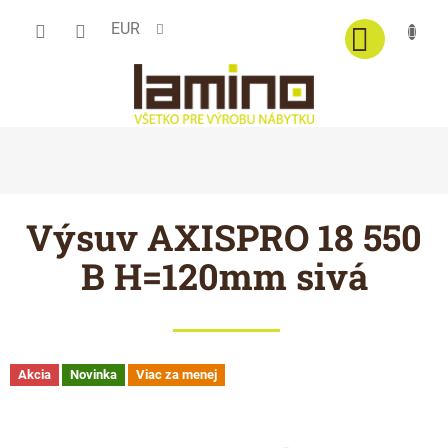
Prejsť
EUR
na
obsah
Výsuv AXISPRO 18 550
B H=120mm sivá
Akcia
Novinka
Viac za menej