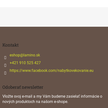
Z
á
p
ä
Kontakt
t
i
eshop
@
lamino.sk
e
+421 910 525 427
https://www.facebook.com/nabytkovekovanie.eu
Odoberať newsletter
Vložte svoj e-mail a my Vám budeme zasielať informácie o
nových produktoch na našom e-shope.