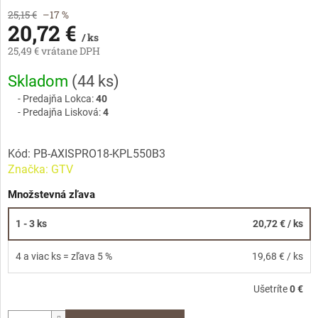
25,15 €
–17 %
20,72 €
/ ks
25,49 € vrátane DPH
Jednotková
Skladom
(
44 ks
)
cena:
Predajňa Lokca:
40
Predajňa Lisková:
4
Kód:
PB-AXISPRO18-KPL550B3
Značka:
GTV
Množstevná zľava
1 - 3 ks
20,72 €
/ ks
4 a viac ks = zľava 5 %
19,68 €
/ ks
Ušetríte
0 €