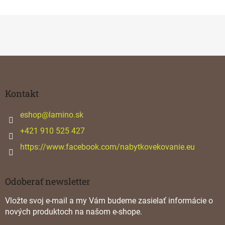
Z
á
p
ä
Kontakt
t
i
eshop
@
lamino.sk
e
+421 910 525 427
https://www.facebook.com/nabytkovekovanie.eu
Odoberať newsletter
Vložte svoj e-mail a my Vám budeme zasielať informácie o
nových produktoch na našom e-shope.