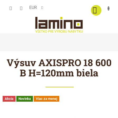
Prejsť
EUR
na
obsah
Výsuv AXISPRO 18 600
B H=120mm biela
Akcia
Novinka
Viac za menej