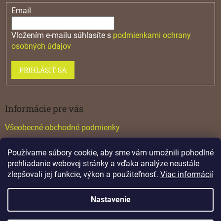
Email
Vložením e-mailu súhlasíte s
podmienkami ochrany
osobných údajov
PRIHLÁSIŤ SA
Informácie pre vás
Všeobecné obchodné podmienky
Konfigurátor GTV
Používame súbory cookie, aby sme vám umožnili pohodlné
Katalógy
prehliadanie webovej stránky a vďaka analýze neustále
zlepšovali jej funkcie, výkon a použiteľnosť.
Viac informácií
Nastavenie
Vytvoril Shoptet