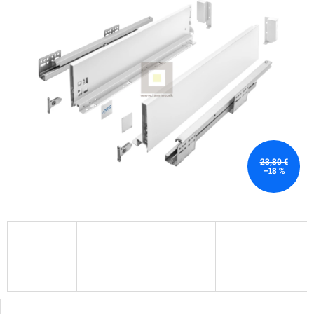
23,80 €
–18 %