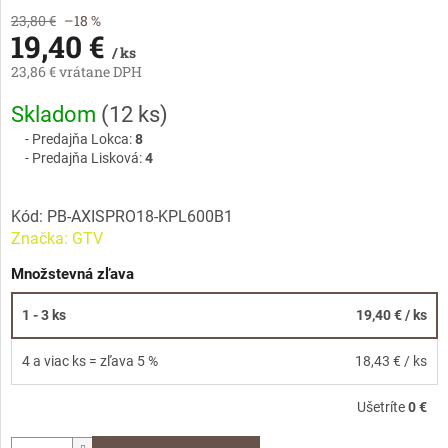
23,80 €
–18 %
19,40 €
/ ks
23,86 € vrátane DPH
Jednotková
Skladom
(
12 ks
)
cena:
Predajňa Lokca:
8
Predajňa Lisková:
4
Kód:
PB-AXISPRO18-KPL600B1
Značka:
GTV
Množstevná zľava
1 - 3 ks
19,40 €
/ ks
4 a viac ks = zľava 5 %
18,43 €
/ ks
Ušetríte
0 €