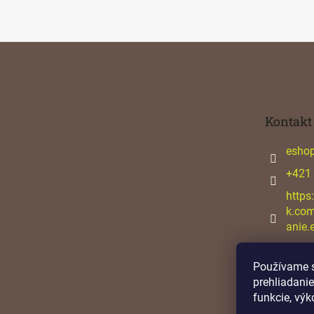
Z
á
p
ä
t
Kontakt
i
e
esho
+421
https
k.co
anie.
Používame s
prehliadanie
funkcie, výk