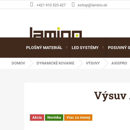
Prejsť
+421 910 525 427
eshop@lamino.sk
na
obsah
PLOŠNÝ MATERIÁL
LED SYSTÉMY
POSUVNÝ 
DOMOV
DYNAMICKÉ KOVANIE
VÝSUVY
AXISPRO
Výsuv 
Akcia
Novinka
Viac za menej