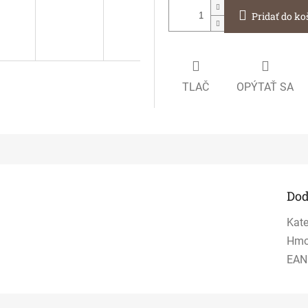
Pridať do ko
TLAČ
OPÝTAŤ SA
Dod
Kate
Hmo
EAN