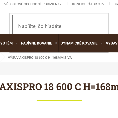
VŠEOBECNÉ OBCHODNÉ PODMIENKY
KONFIGURÁTOR GTV
K
HĽADAŤ
SYSTÉM
PASÍVNE KOVANIE
DYNAMICKÉ KOVANIE
VYBAV
VÝSUV AXISPRO 18 600 C H=168MM SIVÁ
AXISPRO 18 600 C H=168