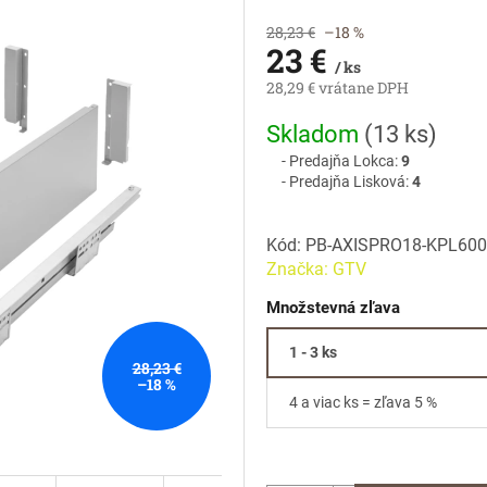
28,23 €
–18 %
23 €
/ ks
28,29 € vrátane DPH
Jednotková
Skladom
(
13 ks
)
cena:
Predajňa Lokca:
9
Predajňa Lisková:
4
Kód:
PB-AXISPRO18-KPL60
Značka:
GTV
Množstevná zľava
1 - 3 ks
28,23 €
–18 %
4 a viac ks = zľava 5 %