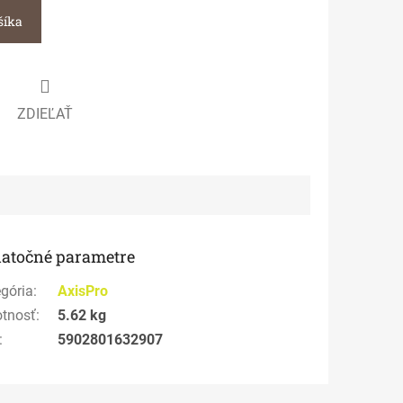
šíka
ZDIEĽAŤ
atočné parametre
gória
:
AxisPro
tnosť
:
5.62 kg
:
5902801632907