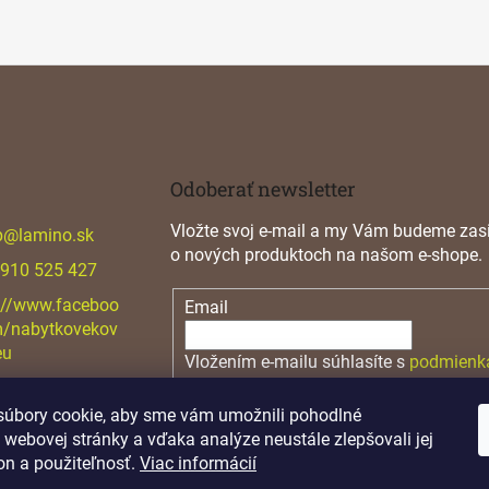
Odoberať newsletter
Vložte svoj e-mail a my Vám budeme zasi
p
@
lamino.sk
o nových produktoch na našom e-shope.
 910 525 427
://www.faceboo
Email
m/nabytkovekov
eu
Vložením e-mailu súhlasíte s
podmienk
osobných údajov
úbory cookie, aby sme vám umožnili pohodlné
PRIHLÁSIŤ SA
 webovej stránky a vďaka analýze neustále zlepšovali jej
on a použiteľnosť.
Viac informácií