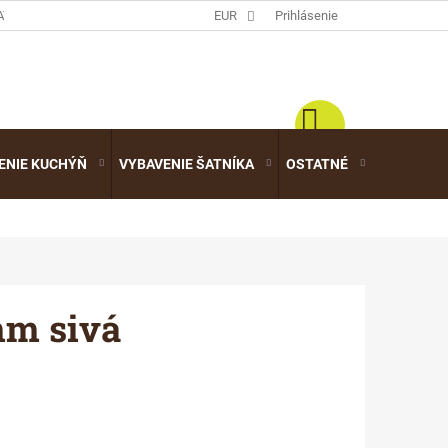
ATALÓGY
EUR
Prihlásenie
ENIE KUCHÝŇ
VYBAVENIE ŠATNÍKA
OSTATNÉ
VÝPREDA
mm sivá