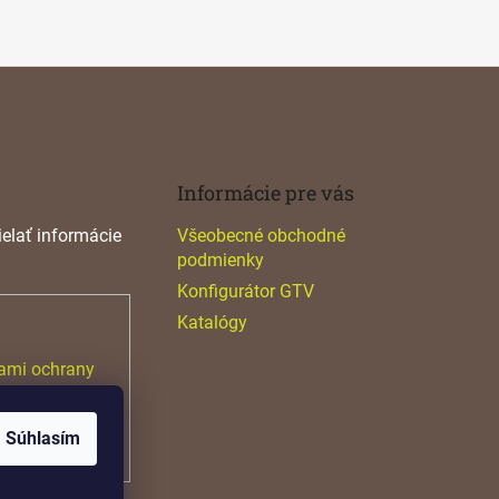
Informácie pre vás
elať informácie
Všeobecné obchodné
podmienky
Konfigurátor GTV
Katalógy
ami ochrany
Súhlasím