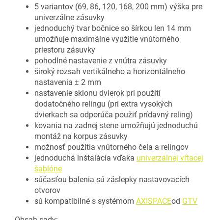
5 variantov (69, 86, 120, 168, 200 mm) výška pre
univerzálne zásuvky
jednoduchý tvar bočnice so šírkou len 14 mm
umožňuje maximálne využitie vnútorného
priestoru zásuvky
pohodlné nastavenie z vnútra zásuvky
široký rozsah vertikálneho a horizontálneho
nastavenia ± 2 mm
nastavenie sklonu dvierok pri použití
dodatočného relingu (pri extra vysokých
dvierkach sa odporúča použiť prídavný reling)
kovania na zadnej stene umožňujú jednoduchú
montáž na korpus zásuvky
možnosť použitia vnútorného čela a relingov
jednoduchá inštalácia vďaka
univerzálnej vŕtacej
šablóne
súčasťou balenia sú záslepky nastavovacích
otvorov
sú kompatibilné s systémom
AXISPACE
od
GTV
Obsah sady: