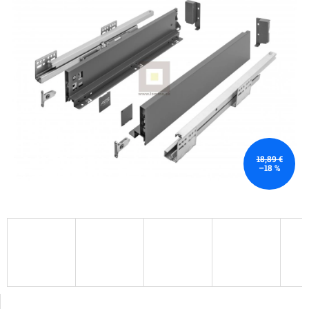
18,89 €
–18 %