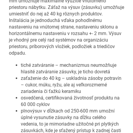
mm umožňuje maximálne využitie vnútorného
priestoru nábytku. Záťaž na výsuv (zásuvku) umožňuje
umiestniť do nej až 40 kg rôznych produktov.
Inštalácia je jednoduchá vďaka pohodlnému
nastaveniu na vnútornej strane, nastaveniu sklonu a
horizontálnemu nastaveniu v rozsahu +- 2 mm. Výsuv
je vhodný pre celý rad systémov na organizáciu
priestoru, príborových vložiek, podložiek a triedičov
odpadu.
tiché zatváranie – mechanizmus neumožňuje
hlasité zatváranie zásuvky, je ticho dovretá
zaťaženie do 40 kg – uskladnia zásoby potravín
– cukor, múku, ryžu, ale aj veľkorozmerné
zariadenia či ťažkú keramiku
osvedčená, certifikovaná životnosť produktu na
60 000 cyklov
plnovýsuv v dĺžkach od 250-600 mm umožní
úplné vysunutie zásuvky na dĺžku celého
vedenia, to je mimoriadne užitočné pri plytkých
zásuvkách, kde je sťažený prístup k zadnej časti