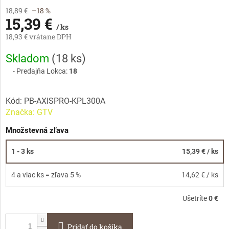
18,89 €
–18 %
15,39 €
/ ks
18,93 € vrátane DPH
Jednotková
Skladom
(
18 ks
)
cena:
Predajňa Lokca:
18
Kód:
PB-AXISPRO-KPL300A
Značka:
GTV
Množstevná zľava
1 - 3 ks
15,39 €
/ ks
4 a viac ks = zľava 5 %
14,62 €
/ ks
Ušetríte
0 €
Pridať do košíka