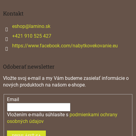
á
p
ä
Kontakt
t
i
eshop
@
lamino.sk
e
+421 910 525 427
https://www.facebook.com/nabytkovekovanie.eu
Odoberať newsletter
Vložte svoj e-mail a my Vám budeme zasielať informácie o
nových produktoch na našom e-shope.
Email
Vložením e-mailu súhlasíte s
podmienkami ochrany
osobných údajov
PRIHLÁSIŤ SA