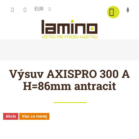
Prejsť
EUR
na
obsah
Výsuv AXISPRO 300 A
H=86mm antracit
Akcia
Viac za menej