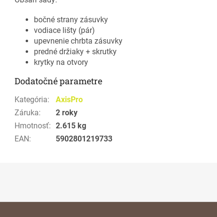
bočné strany zásuvky
vodiace lišty (pár)
upevnenie chrbta zásuvky
predné držiaky + skrutky
krytky na otvory
Dodatočné parametre
Kategória
:
AxisPro
Záruka
:
2 roky
Hmotnosť
:
2.615 kg
EAN
:
5902801219733
Z