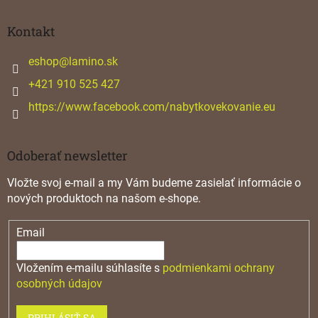
á
p
ä
Kontakt
t
i
eshop
@
lamino.sk
e
+421 910 525 427
https://www.facebook.com/nabytkovekovanie.eu
Odoberať newsletter
Vložte svoj e-mail a my Vám budeme zasielať informácie o
nových produktoch na našom e-shope.
Email
Vložením e-mailu súhlasíte s
podmienkami ochrany
osobných údajov
PRIHLÁSIŤ SA