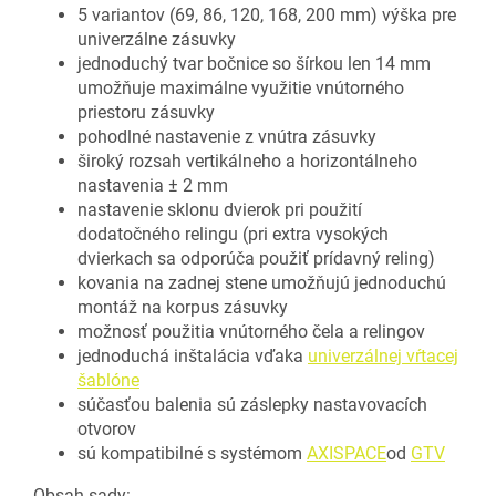
5 variantov (69, 86, 120, 168, 200 mm) výška pre
univerzálne zásuvky
jednoduchý tvar bočnice so šírkou len 14 mm
umožňuje maximálne využitie vnútorného
priestoru zásuvky
pohodlné nastavenie z vnútra zásuvky
široký rozsah vertikálneho a horizontálneho
nastavenia ± 2 mm
nastavenie sklonu dvierok pri použití
dodatočného relingu (pri extra vysokých
dvierkach sa odporúča použiť prídavný reling)
kovania na zadnej stene umožňujú jednoduchú
montáž na korpus zásuvky
možnosť použitia vnútorného čela a relingov
jednoduchá inštalácia vďaka
univerzálnej vŕtacej
šablóne
súčasťou balenia sú záslepky nastavovacích
otvorov
sú kompatibilné s systémom
AXISPACE
od
GTV
Obsah sady: