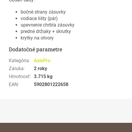
bočné strany zásuvky
vodiace lišty (pár)
upevnenie chrbta zásuvky
predné držiaky + skrutky
krytky na otvory
Dodatočné parametre
Kategória
:
AxisPro
Záruka
:
2 roky
Hmotnosť
:
3.715 kg
EAN
:
5902801222658
Z