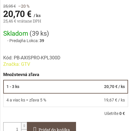
25,95 €
–20 %
20,70 €
/ ks
25,46 € vrátane DPH
Jednotková
Skladom
(
39 ks
)
cena:
Predajňa Lokca:
39
Kód:
PB-AXISPRO-KPL300D
Značka:
GTV
Množstevná zľava
1 - 3 ks
20,70 €
/ ks
4 a viac ks = zľava 5 %
19,67 €
/ ks
Ušetríte
0 €
Pridať do košíka