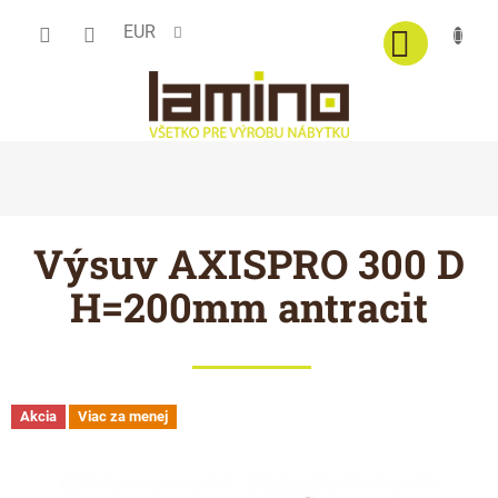
Prejsť
EUR
na
obsah
Výsuv AXISPRO 300 D
H=200mm antracit
Akcia
Viac za menej