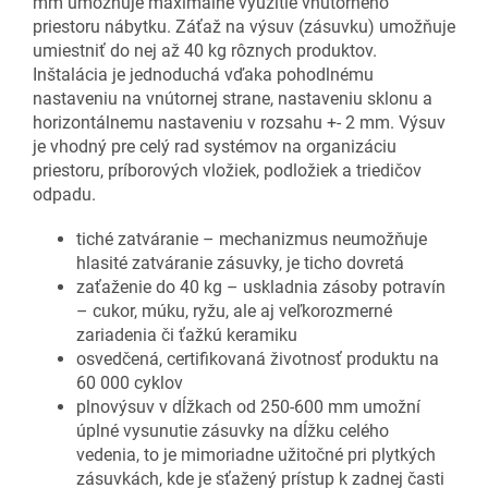
mm umožňuje maximálne využitie vnútorného
priestoru nábytku. Záťaž na výsuv (zásuvku) umožňuje
umiestniť do nej až 40 kg rôznych produktov.
Inštalácia je jednoduchá vďaka pohodlnému
nastaveniu na vnútornej strane, nastaveniu sklonu a
horizontálnemu nastaveniu v rozsahu +- 2 mm. Výsuv
je vhodný pre celý rad systémov na organizáciu
priestoru, príborových vložiek, podložiek a triedičov
odpadu.
tiché zatváranie – mechanizmus neumožňuje
hlasité zatváranie zásuvky, je ticho dovretá
zaťaženie do 40 kg – uskladnia zásoby potravín
– cukor, múku, ryžu, ale aj veľkorozmerné
zariadenia či ťažkú keramiku
osvedčená, certifikovaná životnosť produktu na
60 000 cyklov
plnovýsuv v dĺžkach od 250-600 mm umožní
úplné vysunutie zásuvky na dĺžku celého
vedenia, to je mimoriadne užitočné pri plytkých
zásuvkách, kde je sťažený prístup k zadnej časti