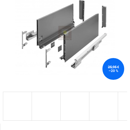
25,95 €
–20 %