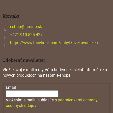
á
p
ä
Kontakt
t
i
eshop
@
lamino.sk
e
+421 910 525 427
https://www.facebook.com/nabytkovekovanie.eu
Odoberať newsletter
Vložte svoj e-mail a my Vám budeme zasielať informácie o
nových produktoch na našom e-shope.
Email
Vložením e-mailu súhlasíte s
podmienkami ochrany
osobných údajov