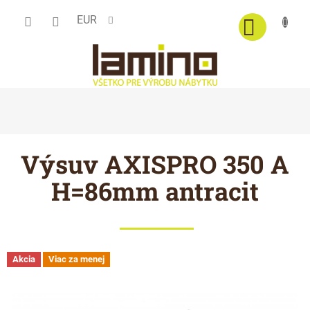
Prejsť
EUR
na
obsah
Výsuv AXISPRO 350 A
H=86mm antracit
Akcia
Viac za menej