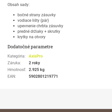
Obsah sady:
bočné strany zásuvky
vodiace lišty (pár)
upevnenie chrbta zásuvky
predné držiaky + skrutky
krytky na otvory
Dodatočné parametre
Kategória
:
AxisPro
Záruka
:
2 roky
Hmotnosť
:
2.925 kg
EAN
:
5902801219771
Z