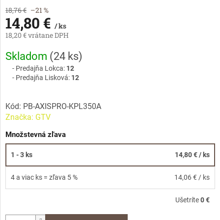
18,76 €
–21 %
14,80 €
/ ks
18,20 € vrátane DPH
Jednotková
Skladom
(
24 ks
)
cena:
Predajňa Lokca:
12
Predajňa Lisková:
12
Kód:
PB-AXISPRO-KPL350A
Značka:
GTV
Množstevná zľava
1 - 3 ks
14,80 €
/ ks
4 a viac ks = zľava 5 %
14,06 €
/ ks
Ušetríte
0 €