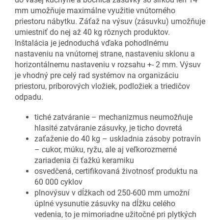
mm umožňuje maximálne využitie vnútorného
priestoru nábytku. Záťaž na výsuv (zásuvku) umožňuje
umiestniť do nej až 40 kg rôznych produktov.
Inštalácia je jednoduchá vďaka pohodlnému
nastaveniu na vnútornej strane, nastaveniu sklonu a
horizontálnemu nastaveniu v rozsahu +- 2 mm. Výsuv
je vhodný pre celý rad systémov na organizáciu
priestoru, príborových vložiek, podložiek a triedičov
odpadu.
tiché zatváranie – mechanizmus neumožňuje
hlasité zatváranie zásuvky, je ticho dovretá
zaťaženie do 40 kg – uskladnia zásoby potravín
– cukor, múku, ryžu, ale aj veľkorozmerné
zariadenia či ťažkú keramiku
osvedčená, certifikovaná životnosť produktu na
60 000 cyklov
plnovýsuv v dĺžkach od 250-600 mm umožní
úplné vysunutie zásuvky na dĺžku celého
vedenia, to je mimoriadne užitočné pri plytkých