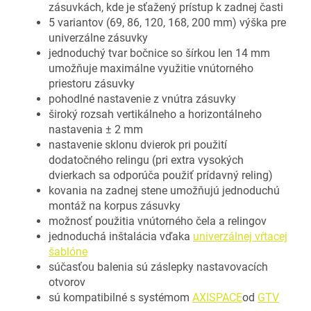
zásuvkách, kde je sťažený prístup k zadnej časti
5 variantov (69, 86, 120, 168, 200 mm) výška pre
univerzálne zásuvky
jednoduchý tvar bočnice so šírkou len 14 mm
umožňuje maximálne využitie vnútorného
priestoru zásuvky
pohodlné nastavenie z vnútra zásuvky
široký rozsah vertikálneho a horizontálneho
nastavenia ± 2 mm
nastavenie sklonu dvierok pri použití
dodatočného relingu (pri extra vysokých
dvierkach sa odporúča použiť prídavný reling)
kovania na zadnej stene umožňujú jednoduchú
montáž na korpus zásuvky
možnosť použitia vnútorného čela a relingov
jednoduchá inštalácia vďaka
univerzálnej vŕtacej
šablóne
súčasťou balenia sú záslepky nastavovacích
otvorov
sú kompatibilné s systémom
AXISPACE
od
GTV