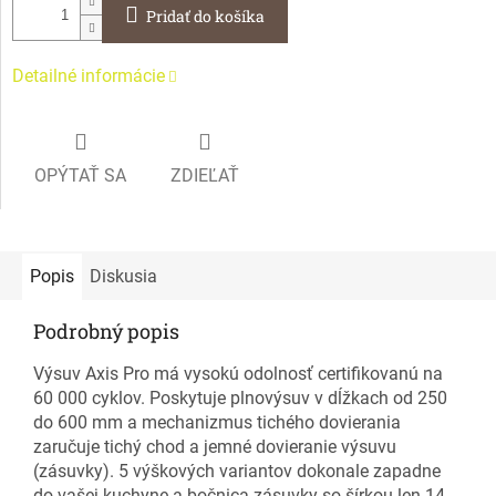
Pridať do košíka
Detailné informácie
OPÝTAŤ SA
ZDIEĽAŤ
Popis
Diskusia
Podrobný popis
Výsuv Axis Pro má vysokú odolnosť certifikovanú na
60 000 cyklov. Poskytuje plnovýsuv v dĺžkach od 250
do 600 mm a mechanizmus tichého dovierania
zaručuje tichý chod a jemné dovieranie výsuvu
(zásuvky). 5 výškových variantov dokonale zapadne
do vašej kuchyne a bočnica zásuvky so šírkou len 14