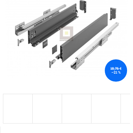
18,76 €
–21 %