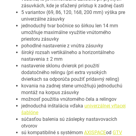
zásuvkách, kde je sťažený prístup k zadnej časti
5 variantov (69, 86, 120, 168, 200 mm) výška pre
univerzálne zásuvky
jednoduchý tvar bočnice so šírkou len 14 mm
umožňuje maximálne využitie vnútorného
priestoru zásuvky
pohodlné nastavenie z vnútra zásuvky
široký rozsah vertikálneho a horizontálneho
nastavenia ± 2 mm
nastavenie sklonu dvierok pri použití
dodatočného relingu (pri extra vysokých
dvierkach sa odporúča použiť prídavný reling)
kovania na zadnej stene umožňujú jednoduchú
montáž na korpus zásuvky
možnosť použitia vnútorného čela a relingov
jednoduchá inštalácia vďaka
univerzálnej vŕtacej
šablóne
súčasťou balenia sú záslepky nastavovacích
otvorov
sú kompatibilné s systémom
AXISPACE
od
GTV