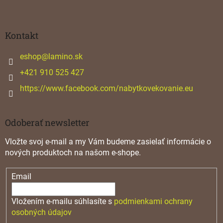
Z
á
p
ä
Kontakt
t
i
eshop
@
lamino.sk
e
+421 910 525 427
https://www.facebook.com/nabytkovekovanie.eu
Odoberať newsletter
Vložte svoj e-mail a my Vám budeme zasielať informácie o
nových produktoch na našom e-shope.
Email
Vložením e-mailu súhlasíte s
podmienkami ochrany
osobných údajov