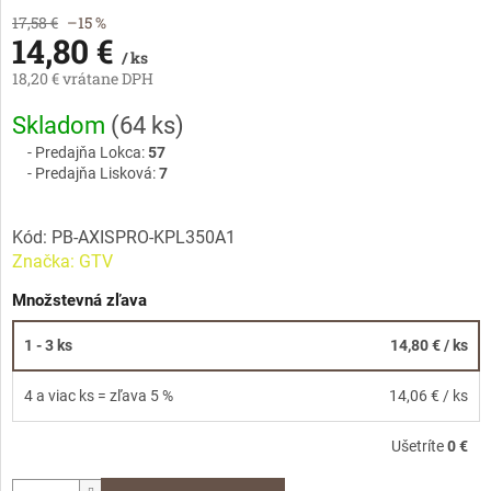
17,58 €
–15 %
14,80 €
/ ks
18,20 € vrátane DPH
Jednotková
Skladom
(
64 ks
)
cena:
Predajňa Lokca:
57
Predajňa Lisková:
7
Kód:
PB-AXISPRO-KPL350A1
Značka:
GTV
Množstevná zľava
1 - 3 ks
14,80 €
/ ks
4 a viac ks = zľava 5 %
14,06 €
/ ks
Ušetríte
0 €