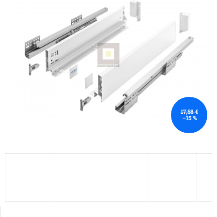
17,58 €
–15 %