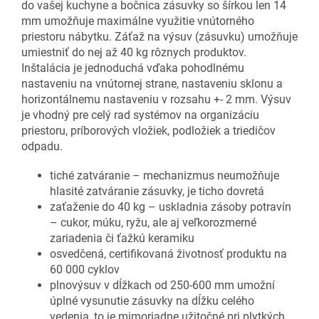
do vašej kuchyne a bočnica zásuvky so šírkou len 14
mm umožňuje maximálne využitie vnútorného
priestoru nábytku. Záťaž na výsuv (zásuvku) umožňuje
umiestniť do nej až 40 kg rôznych produktov.
Inštalácia je jednoduchá vďaka pohodlnému
nastaveniu na vnútornej strane, nastaveniu sklonu a
horizontálnemu nastaveniu v rozsahu +- 2 mm. Výsuv
je vhodný pre celý rad systémov na organizáciu
priestoru, príborových vložiek, podložiek a triedičov
odpadu.
tiché zatváranie – mechanizmus neumožňuje
hlasité zatváranie zásuvky, je ticho dovretá
zaťaženie do 40 kg – uskladnia zásoby potravín
– cukor, múku, ryžu, ale aj veľkorozmerné
zariadenia či ťažkú keramiku
osvedčená, certifikovaná životnosť produktu na
60 000 cyklov
plnovýsuv v dĺžkach od 250-600 mm umožní
úplné vysunutie zásuvky na dĺžku celého
vedenia, to je mimoriadne užitočné pri plytkých