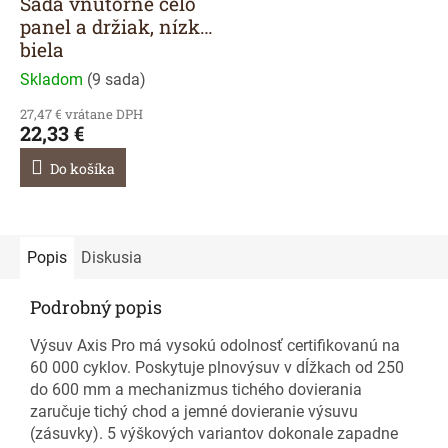
Sada vnútorné čelo
panel a držiak, nízka
biela
Skladom
(
9 sada
)
27,47 € vrátane DPH
22,33 €
Do košíka
Popis
Diskusia
Podrobný popis
Výsuv Axis Pro má vysokú odolnosť certifikovanú na
60 000 cyklov. Poskytuje plnovýsuv v dĺžkach od 250
do 600 mm a mechanizmus tichého dovierania
zaručuje tichý chod a jemné dovieranie výsuvu
(zásuvky). 5 výškových variantov dokonale zapadne