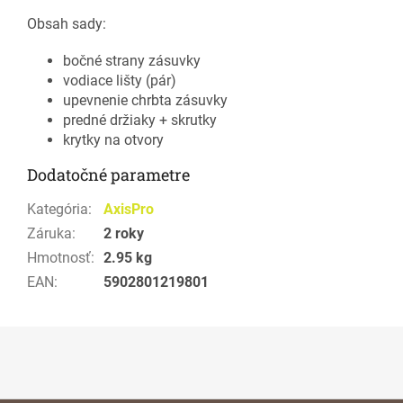
Obsah sady:
bočné strany zásuvky
vodiace lišty (pár)
upevnenie chrbta zásuvky
predné držiaky + skrutky
krytky na otvory
Dodatočné parametre
Kategória
:
AxisPro
Záruka
:
2 roky
Hmotnosť
:
2.95 kg
EAN
:
5902801219801