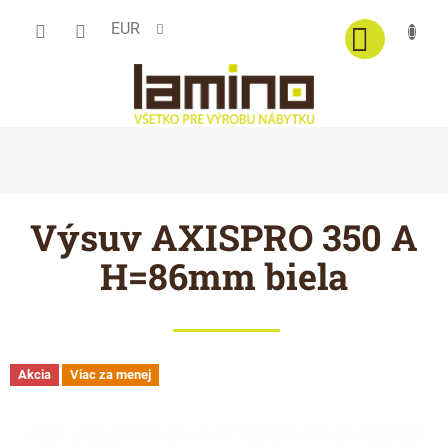
Prejsť
EUR
na
obsah
Výsuv AXISPRO 350 A
H=86mm biela
Akcia
Viac za menej