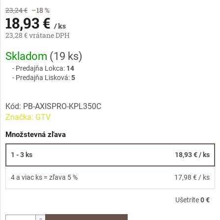
23,24 €
–18 %
18,93 €
/ ks
23,28 € vrátane DPH
Jednotková
Skladom
(
19 ks
)
cena:
Predajňa Lokca:
14
Predajňa Lisková:
5
Kód:
PB-AXISPRO-KPL350C
Značka:
GTV
Množstevná zľava
1 - 3 ks
18,93 €
/ ks
4 a viac ks = zľava 5 %
17,98 €
/ ks
Ušetríte
0 €