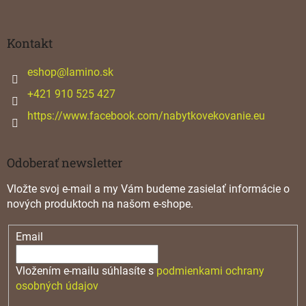
á
p
ä
Kontakt
t
i
eshop
@
lamino.sk
e
+421 910 525 427
https://www.facebook.com/nabytkovekovanie.eu
Odoberať newsletter
Vložte svoj e-mail a my Vám budeme zasielať informácie o
nových produktoch na našom e-shope.
Email
Vložením e-mailu súhlasíte s
podmienkami ochrany
osobných údajov