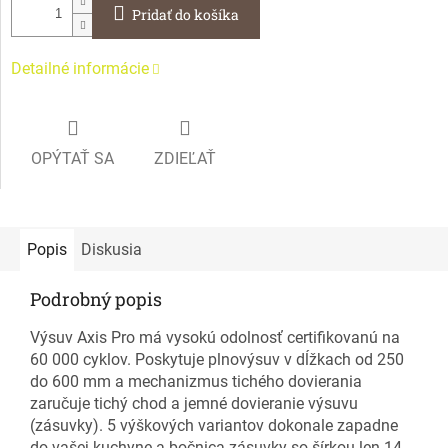
Pridať do košíka
Detailné informácie
OPÝTAŤ SA
ZDIEĽAŤ
Popis
Diskusia
Podrobný popis
Výsuv Axis Pro má vysokú odolnosť certifikovanú na
60 000 cyklov. Poskytuje plnovýsuv v dĺžkach od 250
do 600 mm a mechanizmus tichého dovierania
zaručuje tichý chod a jemné dovieranie výsuvu
(zásuvky). 5 výškových variantov dokonale zapadne
do vašej kuchyne a bočnica zásuvky so šírkou len 14