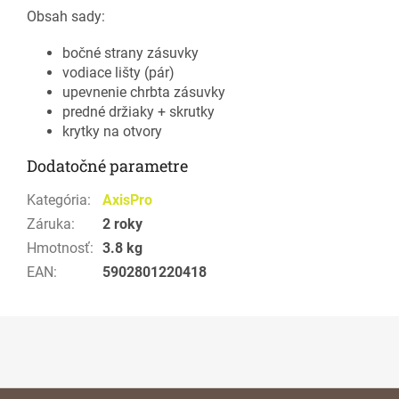
Obsah sady:
bočné strany zásuvky
vodiace lišty (pár)
upevnenie chrbta zásuvky
predné držiaky + skrutky
krytky na otvory
Dodatočné parametre
Kategória
:
AxisPro
Záruka
:
2 roky
Hmotnosť
:
3.8 kg
EAN
:
5902801220418
Z