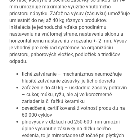
mm umožňuje maximálne využitie vnútorného
priestoru nábytku. Záťaž na výsuv (zásuvku) umožňuje
umiestniť do nej až 40 kg rôznych produktov.
Inštalácia je jednoduchá vďaka pohodlnému
nastaveniu na vnútornej strane, nastaveniu sklonu a
horizontálnemu nastaveniu v rozsahu +- 2 mm. Výsuv
je vhodný pre celý rad systémov na organizáciu
priestoru, príborových vložiek, podložiek a triedičov
odpadu.
tiché zatváranie – mechanizmus neumožňuje
hlasité zatváranie zásuvky, je ticho dovretá
zaťaženie do 40 kg – uskladnia zásoby potravín
– cukor, múku, ryžu, ale aj veľkorozmerné
zariadenia či ťažkú keramiku
osvedčená, certifikovaná životnosť produktu na
60 000 cyklov
plnovýsuv v dĺžkach od 250-600 mm umožní
úplné vysunutie zásuvky na dĺžku celého
vedenia, to je mimoriadne užitočné pri plytkých