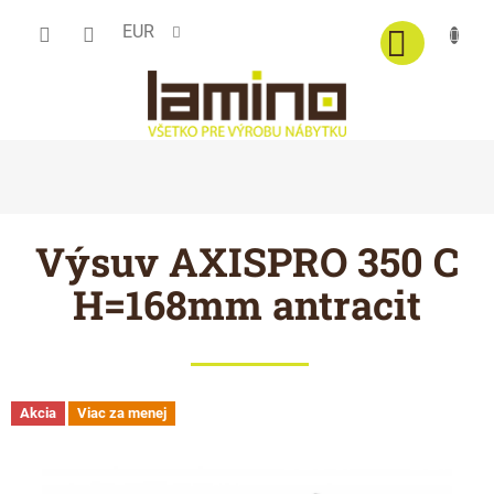
Prejsť
EUR
na
obsah
Výsuv AXISPRO 350 C
H=168mm antracit
Akcia
Viac za menej