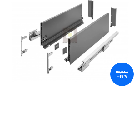
23,24 €
–18 %