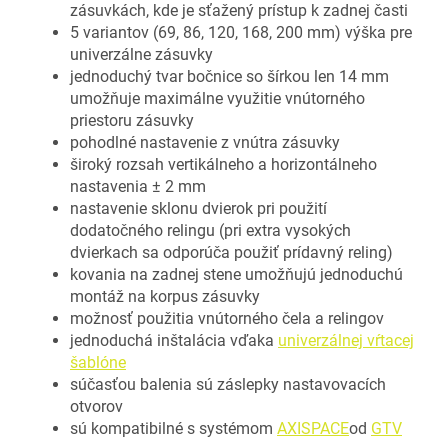
zásuvkách, kde je sťažený prístup k zadnej časti
5 variantov (69, 86, 120, 168, 200 mm) výška pre
univerzálne zásuvky
jednoduchý tvar bočnice so šírkou len 14 mm
umožňuje maximálne využitie vnútorného
priestoru zásuvky
pohodlné nastavenie z vnútra zásuvky
široký rozsah vertikálneho a horizontálneho
nastavenia ± 2 mm
nastavenie sklonu dvierok pri použití
dodatočného relingu (pri extra vysokých
dvierkach sa odporúča použiť prídavný reling)
kovania na zadnej stene umožňujú jednoduchú
montáž na korpus zásuvky
možnosť použitia vnútorného čela a relingov
jednoduchá inštalácia vďaka
univerzálnej vŕtacej
šablóne
súčasťou balenia sú záslepky nastavovacích
otvorov
sú kompatibilné s systémom
AXISPACE
od
GTV