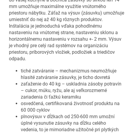
mm umožňuje maximálne využitie vnútorného
priestoru nábytku. Záťaž na výsuv (zásuvku) umožňuje
umiestniť do nej až 40 kg rôznych produktov.
Inštalácia je jednoduchá vďaka pohodlnému
nastaveniu na vnútornej strane, nastaveniu sklonu a
horizontálnemu nastaveniu v rozsahu +- 2 mm. Výsuv
je vhodný pre celý rad systémov na organizáciu
priestoru, príborových vložiek, podložiek a triedičov
odpadu.
tiché zatváranie – mechanizmus neumožňuje
hlasité zatváranie zásuvky, je ticho dovretá
zaťaženie do 40 kg – uskladnia zásoby potravín
– cukor, múku, ryžu, ale aj veľkorozmerné
zariadenia či ťažkú keramiku
osvedčená, certifikovaná životnosť produktu na
60 000 cyklov
plnovýsuv v dĺžkach od 250-600 mm umožní
úplné vysunutie zásuvky na dĺžku celého
vedenia, to je mimoriadne užitočné pri plytkých