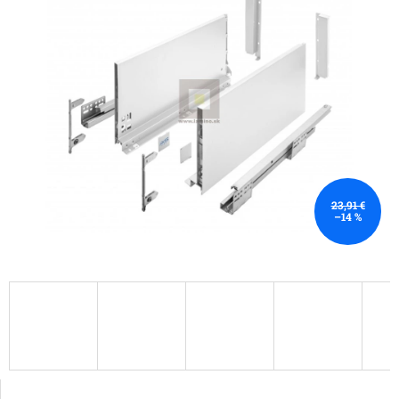
23,91 €
–14 %