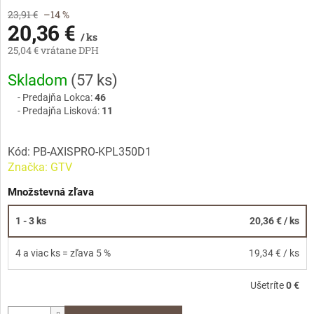
23,91 €
–14 %
20,36 €
/ ks
25,04 € vrátane DPH
Jednotková
Skladom
(
57 ks
)
cena:
Predajňa Lokca:
46
Predajňa Lisková:
11
Kód:
PB-AXISPRO-KPL350D1
Značka:
GTV
Množstevná zľava
1 - 3 ks
20,36 €
/ ks
4 a viac ks = zľava 5 %
19,34 €
/ ks
Ušetríte
0 €