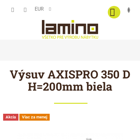
Prejsť
EUR
na
obsah
Výsuv AXISPRO 350 D
H=200mm biela
Akcia
Viac za menej