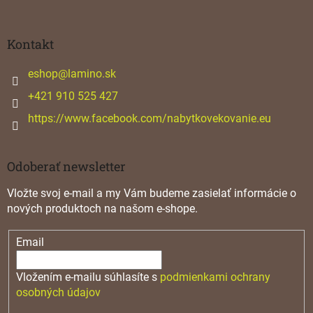
á
p
ä
Kontakt
t
i
eshop
@
lamino.sk
e
+421 910 525 427
https://www.facebook.com/nabytkovekovanie.eu
Odoberať newsletter
Vložte svoj e-mail a my Vám budeme zasielať informácie o
nových produktoch na našom e-shope.
Email
Vložením e-mailu súhlasíte s
podmienkami ochrany
osobných údajov