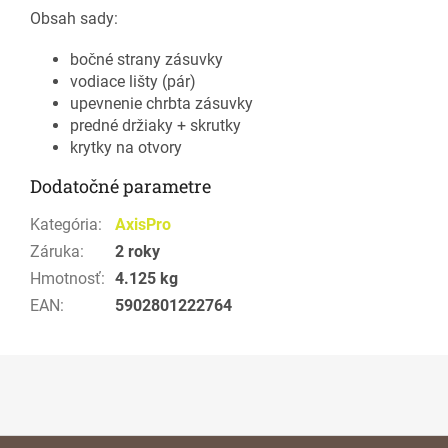
Obsah sady:
bočné strany zásuvky
vodiace lišty (pár)
upevnenie chrbta zásuvky
predné držiaky + skrutky
krytky na otvory
Dodatočné parametre
Kategória
:
AxisPro
Záruka
:
2 roky
Hmotnosť
:
4.125 kg
EAN
:
5902801222764
Z