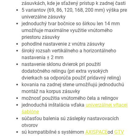
zásuvkách, kde je sťažený prístup k zadnej časti
5 variantov (69, 86, 120, 168, 200 mm) výška pre
univerzálne zásuvky
jednoduchý tvar bočnice so šírkou len 14 mm
umožňuje maximálne využitie vnútorného
priestoru zásuvky
pohodlné nastavenie z vnútra zásuvky
široký rozsah vertikálneho a horizontálneho
nastavenia ± 2 mm
nastavenie sklonu dvierok pri použití
dodatočného relingu (pri extra vysokých
dvierkach sa odporúča použiť prídavný reling)
kovania na zadnej stene umožňujú jednoduchú
montáž na korpus zásuvky
možnosť použitia vnútorného čela a relingov
jednoduchá inštalácia vďaka
univerzálnej vŕtacej
šablóne
súčasťou balenia sú záslepky nastavovacích
otvorov
sú kompatibilné s systémom
AXISPACE
od
GTV