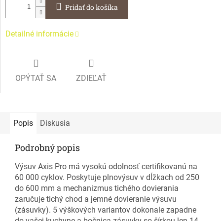
Pridať do košíka
Detailné informácie
OPÝTAŤ SA
ZDIEĽAŤ
Popis
Diskusia
Podrobný popis
Výsuv Axis Pro má vysokú odolnosť certifikovanú na
60 000 cyklov. Poskytuje plnovýsuv v dĺžkach od 250
do 600 mm a mechanizmus tichého dovierania
zaručuje tichý chod a jemné dovieranie výsuvu
(zásuvky). 5 výškových variantov dokonale zapadne
do vašej kuchyne a bočnica zásuvky so šírkou len 14