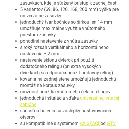
zásuvkách, kde je sťažený prístup k zadnej časti
5 variantov (69, 86, 120, 168, 200 mm) výška pre
univerzálne zásuvky
jednoduchý tvar bočnice so šírkou len 14 mm
umožňuje maximálne využitie vnútorného
priestoru zásuvky
pohodlné nastavenie z vnútra zásuvky
široký rozsah vertikálneho a horizontálneho
nastavenia ± 2 mm
nastavenie sklonu dvierok pri použití
dodatočného relingu (pri extra vysokých
dvierkach sa odporúča použiť prídavný reling)
kovania na zadnej stene umožňujú jednoduchú
montáž na korpus zásuvky
možnosť použitia vnútorného čela a relingov
jednoduchá inštalácia vďaka
univerzálnej vŕtacej
šablóne
súčasťou balenia sú záslepky nastavovacích
otvorov
sú kompatibilné s systémom
AXISPACE
od
GTV