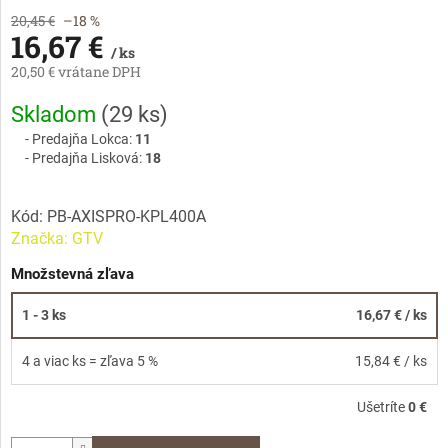
20,45 €
–18 %
16,67 €
/ ks
20,50 € vrátane DPH
Jednotková
Skladom
(
29 ks
)
cena:
Predajňa Lokca:
11
Predajňa Lisková:
18
Kód:
PB-AXISPRO-KPL400A
Značka:
GTV
Množstevná zľava
1 - 3 ks
16,67 €
/ ks
4 a viac ks = zľava 5 %
15,84 €
/ ks
Ušetríte
0 €