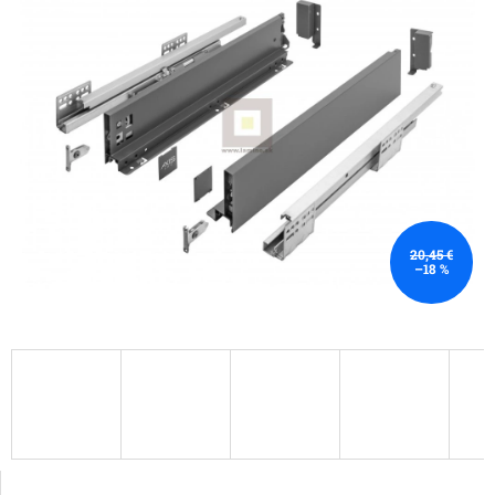
20,45 €
–18 %