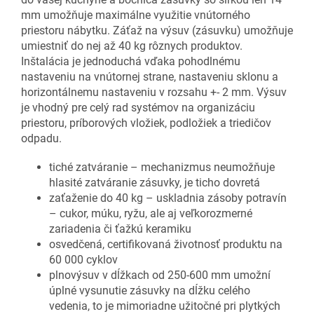
mm umožňuje maximálne využitie vnútorného
priestoru nábytku. Záťaž na výsuv (zásuvku) umožňuje
umiestniť do nej až 40 kg rôznych produktov.
Inštalácia je jednoduchá vďaka pohodlnému
nastaveniu na vnútornej strane, nastaveniu sklonu a
horizontálnemu nastaveniu v rozsahu +- 2 mm. Výsuv
je vhodný pre celý rad systémov na organizáciu
priestoru, príborových vložiek, podložiek a triedičov
odpadu.
tiché zatváranie – mechanizmus neumožňuje
hlasité zatváranie zásuvky, je ticho dovretá
zaťaženie do 40 kg – uskladnia zásoby potravín
– cukor, múku, ryžu, ale aj veľkorozmerné
zariadenia či ťažkú keramiku
osvedčená, certifikovaná životnosť produktu na
60 000 cyklov
plnovýsuv v dĺžkach od 250-600 mm umožní
úplné vysunutie zásuvky na dĺžku celého
vedenia, to je mimoriadne užitočné pri plytkých