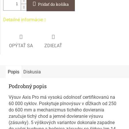
Pridať do košíka
Detailné informácie
OPÝTAŤ SA
ZDIEĽAŤ
Popis
Diskusia
Podrobný popis
Výsuv Axis Pro má vysokú odolnosť certifikovanú na
60 000 cyklov. Poskytuje plnovýsuv v dĺžkach od 250
do 600 mm a mechanizmus tichého dovierania
zaručuje tichý chod a jemné dovieranie výsuvu
(zásuvky). 5 výškových variantov dokonale zapadne
do vašej kuchyne a bočnica zásuvky so šírkou len 14