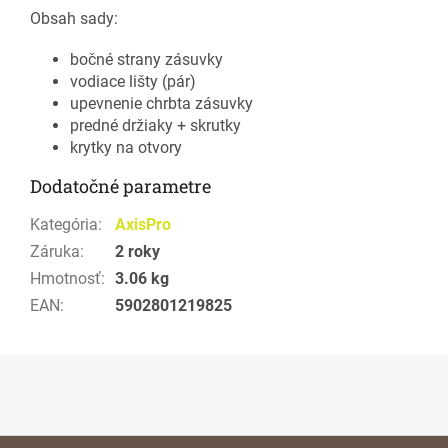
Obsah sady:
bočné strany zásuvky
vodiace lišty (pár)
upevnenie chrbta zásuvky
predné držiaky + skrutky
krytky na otvory
Dodatočné parametre
Kategória
:
AxisPro
Záruka
:
2 roky
Hmotnosť
:
3.06 kg
EAN
:
5902801219825
Z