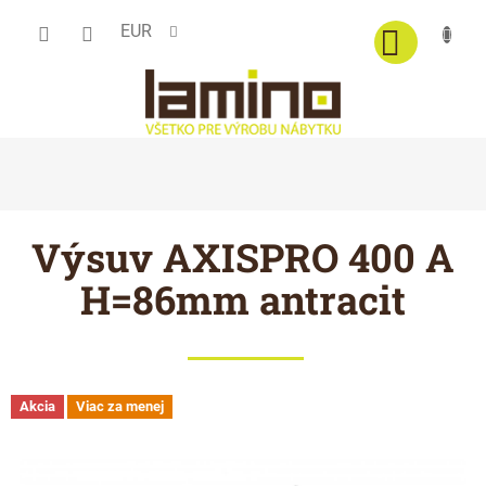
Prejsť
EUR
na
obsah
Výsuv AXISPRO 400 A
H=86mm antracit
Akcia
Viac za menej