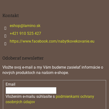
á
p
ä
Kontakt
t
i
eshop
@
lamino.sk
e
+421 910 525 427
https://www.facebook.com/nabytkovekovanie.eu
Odoberať newsletter
Vložte svoj e-mail a my Vám budeme zasielať informácie o
nových produktoch na našom e-shope.
Email
Vložením e-mailu súhlasíte s
podmienkami ochrany
osobných údajov