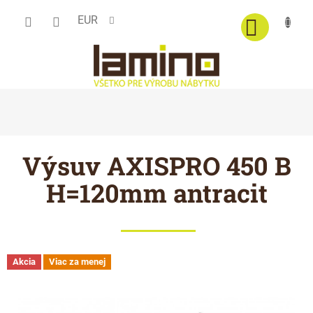
Prejsť
EUR
na
obsah
Výsuv AXISPRO 450 B
H=120mm antracit
Akcia
Viac za menej