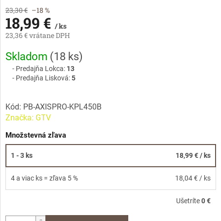
23,30 €
–18 %
18,99 €
/ ks
23,36 € vrátane DPH
Jednotková
Skladom
(
18 ks
)
cena:
Predajňa Lokca:
13
Predajňa Lisková:
5
Kód:
PB-AXISPRO-KPL450B
Značka:
GTV
Množstevná zľava
1 - 3 ks
18,99 €
/ ks
4 a viac ks = zľava 5 %
18,04 €
/ ks
Ušetríte
0 €