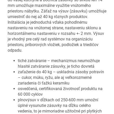
mm umožňuje maximálne využitie vnútorného
priestoru nábytku. Záťaž na výsuv (zásuvku) umožňuje
umiestniť do nej až 40 kg rôznych produktov.
Inštalácia je jednoduchá vďaka pohodlnému
nastaveniu na vnútornej strane, nastaveniu sklonu a
horizontálnemu nastaveniu v rozsahu +- 2 mm. Výsuv
je vhodný pre celý rad systémov na organizáciu
priestoru, príborových vložiek, podložiek a triedičov
odpadu.
tiché zatváranie – mechanizmus neumožňuje
hlasité zatváranie zásuvky, je ticho dovretá
zaťaženie do 40 kg – uskladnia zásoby potravín
– cukor, múku, ryžu, ale aj veľkorozmerné
zariadenia či ťažkú keramiku
osvedčená, certifikovaná životnosť produktu na
60 000 cyklov
plnovýsuv v dĺžkach od 250-600 mm umožní
úplné vysunutie zásuvky na dĺžku celého
vedenia, to je mimoriadne užitočné pri plytkých