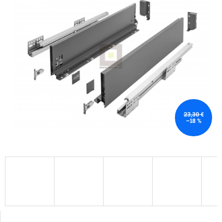
23,30 €
–18 %