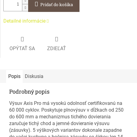
Pridať do košíka
Detailné informácie
OPÝTAŤ SA
ZDIEĽAŤ
Popis
Diskusia
Podrobný popis
Výsuv Axis Pro má vysokú odolnosť certifikovanú na
60 000 cyklov. Poskytuje plnovýsuv v dĺžkach od 250
do 600 mm a mechanizmus tichého dovierania
zaručuje tichý chod a jemné dovieranie výsuvu
(zásuvky). 5 výškových variantov dokonale zapadne
do vašej kuchyne a bočnica zásuvky so šírkou len 14