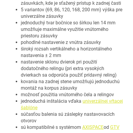
zásuvkách, kde je sťažený prístup k zadnej časti
5 variantov (69, 86, 120, 168, 200 mm) výška pre
univerzálne zásuvky
jednoduchý tvar bočnice so šírkou len 14 mm
umožňuje maximálne využitie vnútorného
priestoru zásuvky
pohodlné nastavenie z vnútra zásuvky
široký rozsah vertikálneho a horizontálneho
nastavenia ± 2 mm
nastavenie sklonu dvierok pri použití
dodatočného relingu (pri extra vysokých
dvierkach sa odporúča použiť prídavný reling)
kovania na zadnej stene umožňujú jednoduchú
montáž na korpus zásuvky
možnosť použitia vnútorného čela a relingov
jednoduchá inštalácia vďaka
univerzálnej vŕtacej
šablóne
súčasťou balenia sú záslepky nastavovacích
otvorov
sú kompatibilné s systémom
AXISPACE
od
GTV