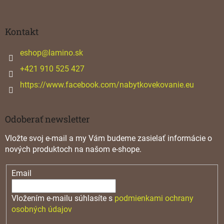
á
p
ä
Kontakt
t
i
eshop
@
lamino.sk
e
+421 910 525 427
https://www.facebook.com/nabytkovekovanie.eu
Odoberať newsletter
Vložte svoj e-mail a my Vám budeme zasielať informácie o
nových produktoch na našom e-shope.
Email
Vložením e-mailu súhlasíte s
podmienkami ochrany
osobných údajov