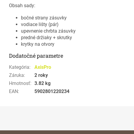
Obsah sady:
bočné strany zásuvky
vodiace lišty (pár)
upevnenie chrbta zásuvky
predné držiaky + skrutky
krytky na otvory
Dodatočné parametre
Kategória
:
AxisPro
Záruka
:
2 roky
Hmotnosť
:
3.82 kg
EAN
:
5902801220234
Z