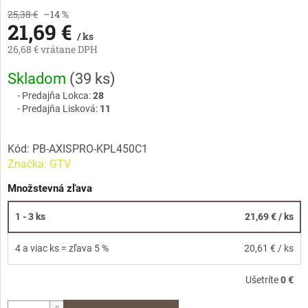
25,38 €
–14 %
21,69 €
/ ks
26,68 € vrátane DPH
Jednotková
Skladom
(
39 ks
)
cena:
Predajňa Lokca:
28
Predajňa Lisková:
11
Kód:
PB-AXISPRO-KPL450C1
Značka:
GTV
Množstevná zľava
1 - 3 ks
21,69 €
/ ks
4 a viac ks = zľava 5 %
20,61 €
/ ks
Ušetríte
0 €