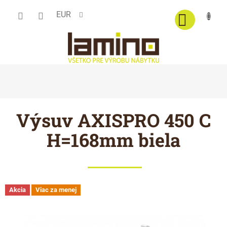
Prejsť
EUR
na
obsah
Výsuv AXISPRO 450 C
H=168mm biela
Akcia
Viac za menej