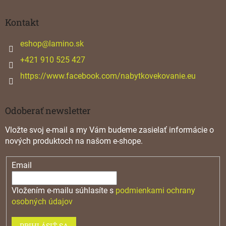
á
p
ä
Kontakt
t
i
eshop
@
lamino.sk
e
+421 910 525 427
https://www.facebook.com/nabytkovekovanie.eu
Odoberať newsletter
Vložte svoj e-mail a my Vám budeme zasielať informácie o
nových produktoch na našom e-shope.
Email
Vložením e-mailu súhlasíte s
podmienkami ochrany
osobných údajov
PRIHLÁSIŤ SA