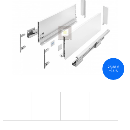
25,38 €
–14 %