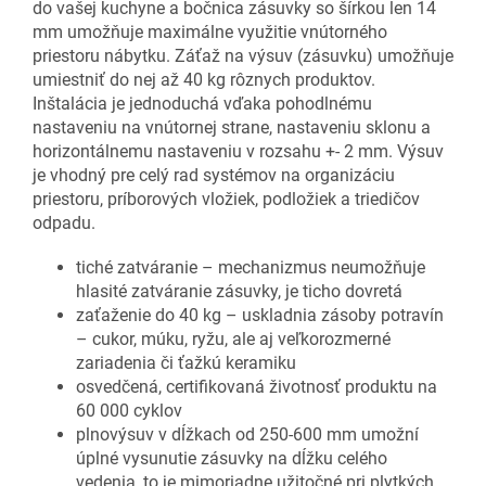
do vašej kuchyne a bočnica zásuvky so šírkou len 14
mm umožňuje maximálne využitie vnútorného
priestoru nábytku. Záťaž na výsuv (zásuvku) umožňuje
umiestniť do nej až 40 kg rôznych produktov.
Inštalácia je jednoduchá vďaka pohodlnému
nastaveniu na vnútornej strane, nastaveniu sklonu a
horizontálnemu nastaveniu v rozsahu +- 2 mm. Výsuv
je vhodný pre celý rad systémov na organizáciu
priestoru, príborových vložiek, podložiek a triedičov
odpadu.
tiché zatváranie – mechanizmus neumožňuje
hlasité zatváranie zásuvky, je ticho dovretá
zaťaženie do 40 kg – uskladnia zásoby potravín
– cukor, múku, ryžu, ale aj veľkorozmerné
zariadenia či ťažkú keramiku
osvedčená, certifikovaná životnosť produktu na
60 000 cyklov
plnovýsuv v dĺžkach od 250-600 mm umožní
úplné vysunutie zásuvky na dĺžku celého
vedenia, to je mimoriadne užitočné pri plytkých