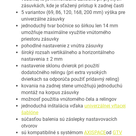
zásuvkách, kde je sťažený prístup k zadnej časti
5 variantov (69, 86, 120, 168, 200 mm) výška pre
univerzálne zásuvky
jednoduchý tvar bočnice so šírkou len 14 mm
umožňuje maximálne využitie vnútorného
priestoru zásuvky
pohodlné nastavenie z vnútra zásuvky
široký rozsah vertikálneho a horizontálneho
nastavenia ± 2 mm
nastavenie sklonu dvierok pri použití
dodatočného relingu (pri extra vysokých
dvierkach sa odporúča použiť prídavný reling)
kovania na zadnej stene umožňujú jednoduchú
montáž na korpus zásuvky
možnosť použitia vnútorného čela a relingov
jednoduchá inštalácia vďaka
univerzálnej vŕtacej
šablóne
súčasťou balenia sú záslepky nastavovacích
otvorov
sú kompatibilné s systémom
AXISPACE
od
GTV