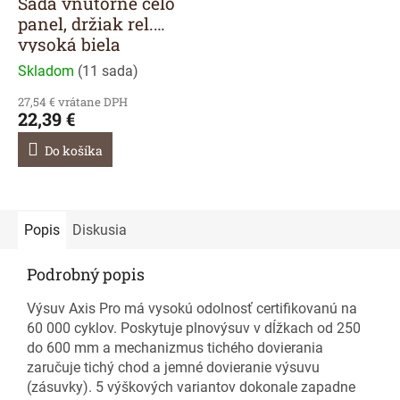
Sada vnútorné čelo
panel, držiak rel.
vysoká biela
Skladom
(
11 sada
)
27,54 € vrátane DPH
22,39 €
Do košíka
Popis
Diskusia
Podrobný popis
Výsuv Axis Pro má vysokú odolnosť certifikovanú na
60 000 cyklov. Poskytuje plnovýsuv v dĺžkach od 250
do 600 mm a mechanizmus tichého dovierania
zaručuje tichý chod a jemné dovieranie výsuvu
(zásuvky). 5 výškových variantov dokonale zapadne