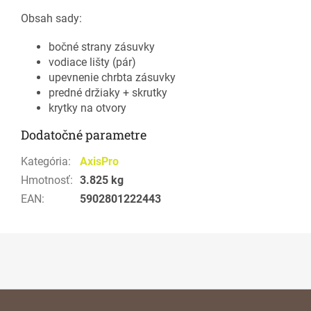
Obsah sady:
bočné strany zásuvky
vodiace lišty (pár)
upevnenie chrbta zásuvky
predné držiaky + skrutky
krytky na otvory
Dodatočné parametre
Kategória
:
AxisPro
Hmotnosť
:
3.825 kg
EAN
:
5902801222443
Z