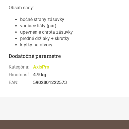
Obsah sady:
bočné strany zásuvky
vodiace lišty (pár)
upevnenie chrbta zásuvky
predné držiaky + skrutky
krytky na otvory
Dodatočné parametre
Kategória
:
AxisPro
Hmotnosť
:
4.9 kg
EAN
:
5902801222573
Z