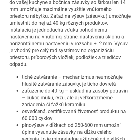
do vašej kuchyne a bočnica zásuvky so šírkou len 14
mm umožňuje maximálne využitie vnútorného
priestoru nábytku. Záťaž na výsuv (zásuvku) umožňuje
umiestniť do nej až 40 kg rôznych produktov.
Inštalácia je jednoduchá vďaka pohodlnému
nastaveniu na vnútornej strane, nastaveniu sklonu a
horizontálnemu nastaveniu v rozsahu +- 2 mm. Výsuv
je vhodný pre celý rad systémov na organizáciu
priestoru, príborových vložiek, podložiek a triedičov
odpadu.
tiché zatváranie – mechanizmus neumožňuje
hlasité zatváranie zásuvky, je ticho dovretá
zaťaženie do 40 kg – uskladnia zásoby potravín
– cukor, múku, ryžu, ale aj veľkorozmerné
zariadenia či ťažkú keramiku
osvedčená, certifikovaná životnosť produktu na
60 000 cyklov
plnovýsuv v dĺžkach od 250-600 mm umožní
úplné vysunutie zásuvky na dĺžku celého
vedenia, to je mimoriadne užitočné pri plytkých