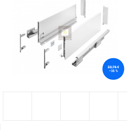
23,74 €
–16 %