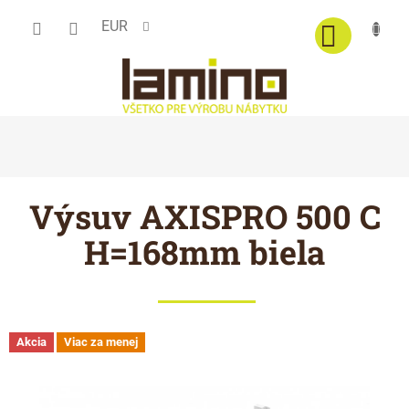
Prejsť
EUR
na
obsah
Výsuv AXISPRO 500 C
H=168mm biela
Akcia
Viac za menej