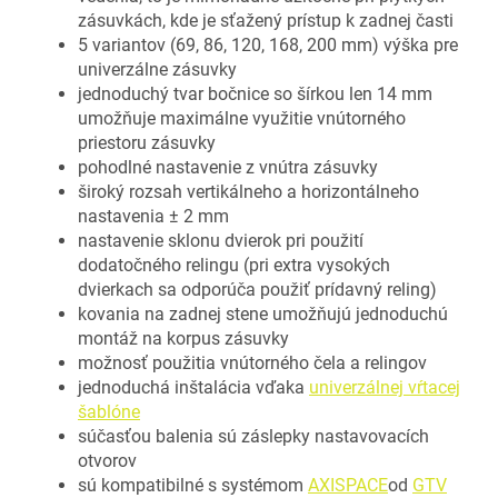
zásuvkách, kde je sťažený prístup k zadnej časti
5 variantov (69, 86, 120, 168, 200 mm) výška pre
univerzálne zásuvky
jednoduchý tvar bočnice so šírkou len 14 mm
umožňuje maximálne využitie vnútorného
priestoru zásuvky
pohodlné nastavenie z vnútra zásuvky
široký rozsah vertikálneho a horizontálneho
nastavenia ± 2 mm
nastavenie sklonu dvierok pri použití
dodatočného relingu (pri extra vysokých
dvierkach sa odporúča použiť prídavný reling)
kovania na zadnej stene umožňujú jednoduchú
montáž na korpus zásuvky
možnosť použitia vnútorného čela a relingov
jednoduchá inštalácia vďaka
univerzálnej vŕtacej
šablóne
súčasťou balenia sú záslepky nastavovacích
otvorov
sú kompatibilné s systémom
AXISPACE
od
GTV