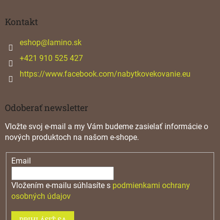
á
p
ä
Kontakt
t
i
eshop
@
lamino.sk
e
+421 910 525 427
https://www.facebook.com/nabytkovekovanie.eu
Odoberať newsletter
Vložte svoj e-mail a my Vám budeme zasielať informácie o
nových produktoch na našom e-shope.
Email
Vložením e-mailu súhlasíte s
podmienkami ochrany
osobných údajov
PRIHLÁSIŤ SA