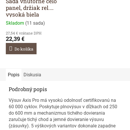
Sada vnútorné čelo
panel, držiak rel.
vysoká biela
Skladom
(
11 sada
)
27,54 € vrátane DPH
22,39 €
Do košíka
Popis
Diskusia
Podrobný popis
Výsuv Axis Pro má vysokú odolnosť certifikovanú na
60 000 cyklov. Poskytuje plnovýsuv v dĺžkach od 250
do 600 mm a mechanizmus tichého dovierania
zaručuje tichý chod a jemné dovieranie výsuvu
(zásuvky). 5 výškových variantov dokonale zapadne