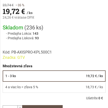
23,74 €
–16 %
19,72 €
/ ks
24,26 € vrátane DPH
Jednotková
Skladom
(
236 ks
)
cena:
Predajňa Lokca:
143
Predajňa Lisková:
93
Kód:
PB-AXISPRO-KPL500C1
Značka:
GTV
Množstevná zľava
1 - 3 ks
19,72 €
/ ks
4 a viac ks = zľava 5 %
18,73 €
/ ks
Ušetríte
0 €