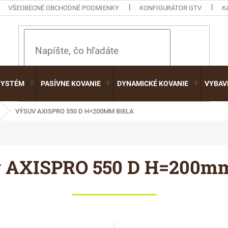
VŠEOBECNÉ OBCHODNÉ PODMIENKY
KONFIGURÁTOR GTV
K
HĽADAŤ
SYSTÉM
PASÍVNE KOVANIE
DYNAMICKÉ KOVANIE
VYBAV
VÝSUV AXISPRO 550 D H=200MM BIELA
 AXISPRO 550 D H=200mm