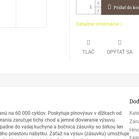
Pridať do ko
Detailné informácie
TLAČ
OPÝTAŤ SA
Dod
anú na 60 000 cyklov. Poskytuje plnovýsuv v dĺžkach od
Kate
nia zaručuje tichý chod a jemné dovieranie výsuvu
Zár
padne do vašej kuchyne a bočnica zásuvky so šírkou len
Hmo
ho priestoru nábytku. Záťaž na výsuv (zásuvku) umožňuje
EAN