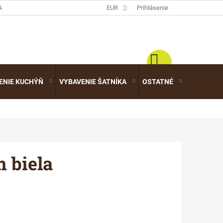
ATALÓGY
EUR
Prihlásenie
ENIE KUCHÝŇ
VYBAVENIE ŠATNÍKA
OSTATNÉ
VÝPREDA
 biela