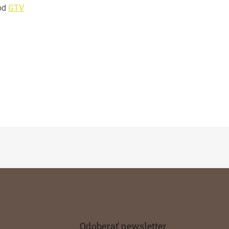
od
GTV
Odoberať newsletter