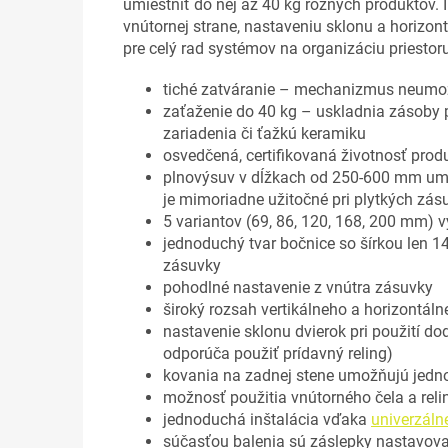
umiestniť do nej až 40 kg rôznych produktov.
vnútornej strane, nastaveniu sklonu a horizo
pre celý rad systémov na organizáciu priestoru
tiché zatváranie – mechanizmus neumožňu
zaťaženie do 40 kg – uskladnia zásoby p
zariadenia či ťažkú keramiku
osvedčená, certifikovaná životnosť prod
plnovýsuv v dĺžkach od 250-600 mm umož
je mimoriadne užitočné pri plytkých zásu
5 variantov (69, 86, 120, 168, 200 mm) 
jednoduchý tvar bočnice so šírkou len 
zásuvky
pohodlné nastavenie z vnútra zásuvky
široký rozsah vertikálneho a horizontá
nastavenie sklonu dvierok pri použití do
odporúča použiť prídavný reling)
kovania na zadnej stene umožňujú jed
možnosť použitia vnútorného čela a reli
jednoduchá inštalácia vďaka
univerzálne
súčasťou balenia sú záslepky nastavova