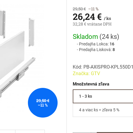
29,50 €
–11 %
26,24 €
/ ks
32,28 € vrátane DPH
Jednotková
Skladom
(
24 ks
)
cena:
Predajňa Lokca:
16
Predajňa Lisková:
8
Kód:
PB-AXISPRO-KPL550D
Značka:
GTV
Množstevná zľava
1 - 3 ks
29,50 €
–11 %
4 a viac ks = zľava 5 %