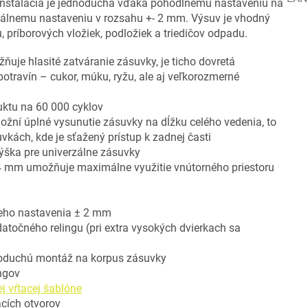
 Inštalácia je jednoduchá vďaka pohodlnému nastaveniu na
ntálnemu nastaveniu v rozsahu +- 2 mm. Výsuv je vhodný
, príborových vložiek, podložiek a triedičov odpadu.
je hlasité zatváranie zásuvky, je ticho dovretá
otravín – cukor, múku, ryžu, ale aj veľkorozmerné
uktu na 60 000 cyklov
ní úplné vysunutie zásuvky na dĺžku celého vedenia, to
vkách, kde je sťažený prístup k zadnej časti
výška pre univerzálne zásuvky
14 mm umožňuje maximálne využitie vnútorného priestoru
lneho nastavenia ± 2 mm
datočného relingu (pri extra vysokých dvierkach sa
noduchú montáž na korpus zásuvky
ngov
j vŕtacej šablóne
cích otvorov