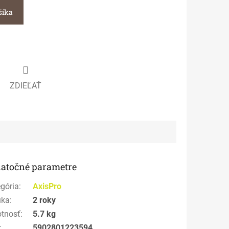
šíka
ZDIEĽAŤ
atočné parametre
gória
:
AxisPro
uka
:
2 roky
tnosť
:
5.7 kg
:
5902801223594