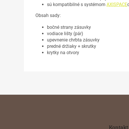
sú kompatibilné s systémom
AXISPACE
Obsah sady:
bočné strany zásuvky
vodiace lišty (pár)
upevnenie chrbta zásuvky
predné držiaky + skrutky
krytky na otvory
Z
á
p
ä
t
Kontakt