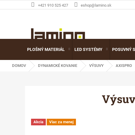
Prejsť
+421 910 525 427
eshop@lamino.sk
na
obsah
PLOŠNÝ MATERIÁL
LED SYSTÉMY
POSUVNÝ 
DOMOV
DYNAMICKÉ KOVANIE
VÝSUVY
AXISPRO
Výsuv
Akcia
Viac za menej