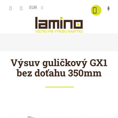
Prejsť
EUR
na
obsah
Výsuv guličkový GX1
bez doťahu 350mm