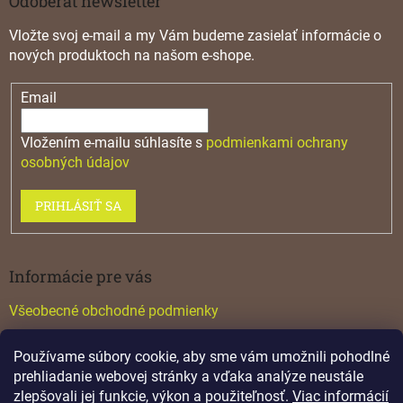
Odoberať newsletter
Vložte svoj e-mail a my Vám budeme zasielať informácie o
nových produktoch na našom e-shope.
Email
Vložením e-mailu súhlasíte s
podmienkami ochrany
osobných údajov
PRIHLÁSIŤ SA
Informácie pre vás
Všeobecné obchodné podmienky
Konfigurátor GTV
Používame súbory cookie, aby sme vám umožnili pohodlné
Katalógy
prehliadanie webovej stránky a vďaka analýze neustále
zlepšovali jej funkcie, výkon a použiteľnosť.
Viac informácií