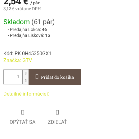
2,54 €
/ pár
3,12 € vrátane DPH
Jednotková
Skladom
(
61 pár
)
cena:
Predajňa Lokca:
46
Predajňa Lisková:
15
Kód:
PK-0H45350GX1
Značka:
GTV
Pridať do košíka
Detailné informácie
OPÝTAŤ SA
ZDIEĽAŤ