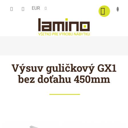
Prejsť
EUR
na
obsah
Výsuv guličkový GX1
bez doťahu 450mm