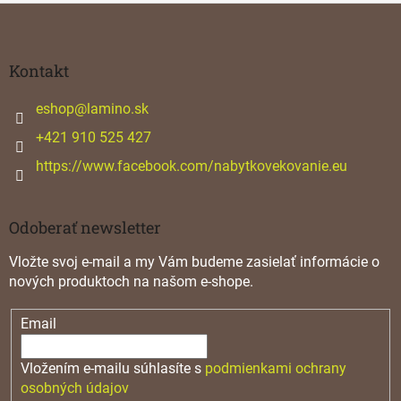
Z
á
p
ä
Kontakt
t
i
eshop
@
lamino.sk
e
+421 910 525 427
https://www.facebook.com/nabytkovekovanie.eu
Odoberať newsletter
Vložte svoj e-mail a my Vám budeme zasielať informácie o
nových produktoch na našom e-shope.
Email
Vložením e-mailu súhlasíte s
podmienkami ochrany
osobných údajov