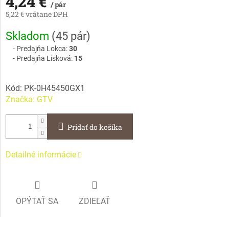
4,24 €
/ pár
5,22 € vrátane DPH
Jednotková
Skladom
(
45 pár
)
cena:
Predajňa Lokca:
30
Predajňa Lisková:
15
Kód:
PK-0H45450GX1
Značka:
GTV
Pridať do košíka
Detailné informácie
OPÝTAŤ SA
ZDIEĽAŤ