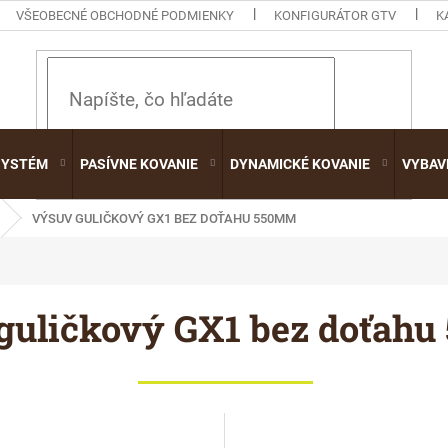
VŠEOBECNÉ OBCHODNÉ PODMIENKY
KONFIGURÁTOR GTV
K
HĽADAŤ
SYSTÉM
PASÍVNE KOVANIE
DYNAMICKÉ KOVANIE
VYBAV
VÝSUV GULIČKOVÝ GX1 BEZ DOŤAHU 550MM
guličkový GX1 bez doťah