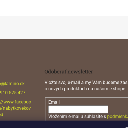
Odoberať newsletter
Vložte svoj e-mail a my Vám budeme zasi
p
@
lamino.sk
o nových produktoch na našom e-shope.
 910 525 427
://www.faceboo
Email
m/nabytkovekov
eu
Vložením e-mailu súhlasíte s
podmienk
osobných údajov