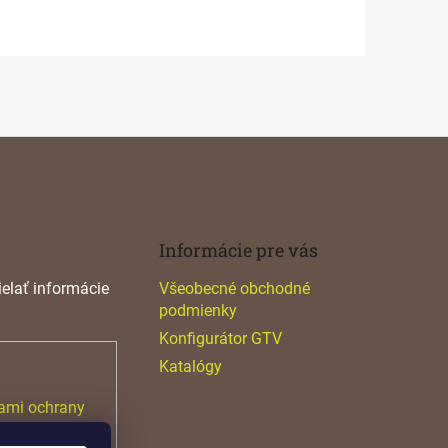
Informácie pre vás
elať informácie
Všeobecné obchodné
podmienky
Konfigurátor GTV
Katalógy
ami ochrany