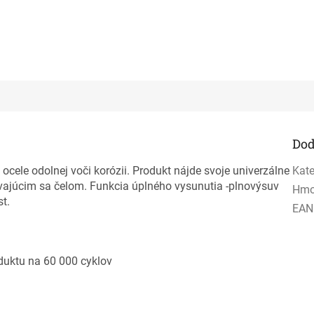
Dod
ocele odolnej voči korózii. Produkt nájde svoje univerzálne
Kate
vajúcim sa čelom. Funkcia úplného vysunutia -plnovýsuv
Hmo
t.
EAN
duktu na 60 000 cyklov