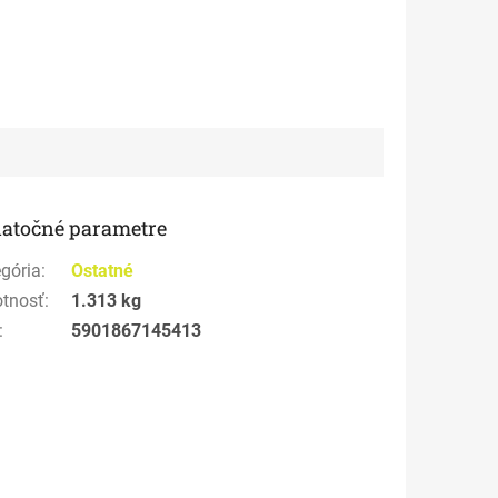
atočné parametre
gória
:
Ostatné
tnosť
:
1.313 kg
:
5901867145413