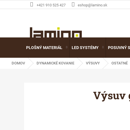
Prejsť
+421 910 525 427
eshop@lamino.sk
na
obsah
PLOŠNÝ MATERIÁL
LED SYSTÉMY
POSUVNÝ 
DOMOV
DYNAMICKÉ KOVANIE
VÝSUVY
OSTATNÉ
Výsuv 