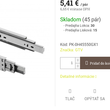
5,41 €
/ pár
6,65 € vrátane DPH
Jednotková
Skladom
(
45 pár
)
cena:
Predajňa Lokca:
30
Predajňa Lisková:
15
Kód:
PK-0H45550GX1
Značka:
GTV
Pridať do ko
Detailné informácie
TLAČ
OPÝTAŤ SA