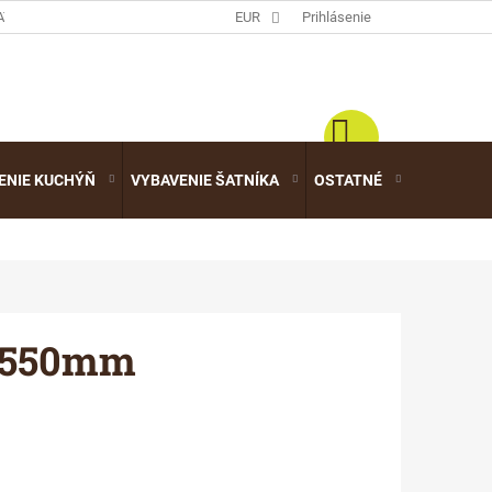
ATALÓGY
EUR
Prihlásenie
ENIE KUCHÝŇ
VYBAVENIE ŠATNÍKA
OSTATNÉ
VÝPREDA
u 550mm