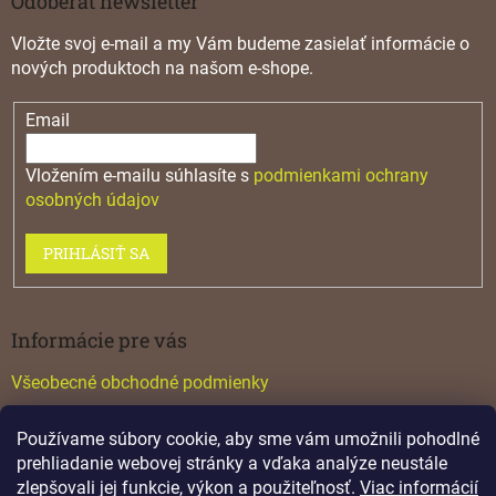
Odoberať newsletter
Vložte svoj e-mail a my Vám budeme zasielať informácie o
nových produktoch na našom e-shope.
Email
Vložením e-mailu súhlasíte s
podmienkami ochrany
osobných údajov
PRIHLÁSIŤ SA
Informácie pre vás
Všeobecné obchodné podmienky
Konfigurátor GTV
Používame súbory cookie, aby sme vám umožnili pohodlné
Katalógy
prehliadanie webovej stránky a vďaka analýze neustále
zlepšovali jej funkcie, výkon a použiteľnosť.
Viac informácií