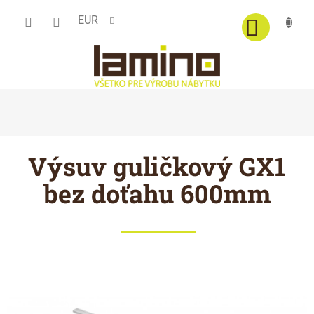
Prejsť
EUR
na
obsah
Výsuv guličkový GX1
bez doťahu 600mm