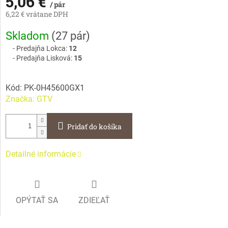
5,06 €
/ pár
6,22 € vrátane DPH
Jednotková
Skladom
(
27 pár
)
cena:
Predajňa Lokca:
12
Predajňa Lisková:
15
Kód:
PK-0H45600GX1
Značka:
GTV
Pridať do košíka
Detailné informácie
OPÝTAŤ SA
ZDIEĽAŤ