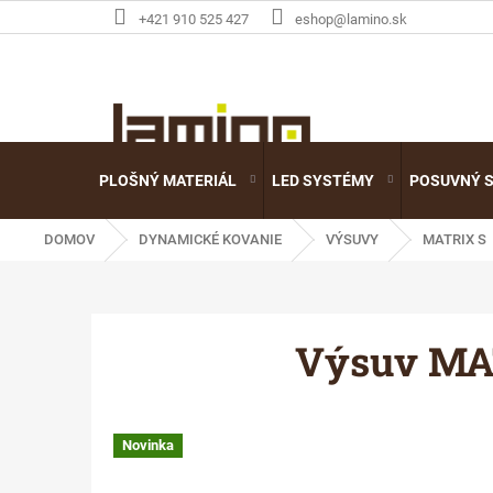
Prejsť
+421 910 525 427
eshop@lamino.sk
na
obsah
PLOŠNÝ MATERIÁL
LED SYSTÉMY
POSUVNÝ 
DOMOV
DYNAMICKÉ KOVANIE
VÝSUVY
MATRIX S
Výsuv MAT
Novinka