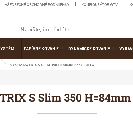
VŠEOBECNÉ OBCHODNÉ PODMIENKY
KONFIGURÁTOR GTV
K
HĽADAŤ
SYSTÉM
PASÍVNE KOVANIE
DYNAMICKÉ KOVANIE
VYBAV
VÝSUV MATRIX S SLIM 350 H=84MM 35KG BIELA
RIX S Slim 350 H=84mm 3