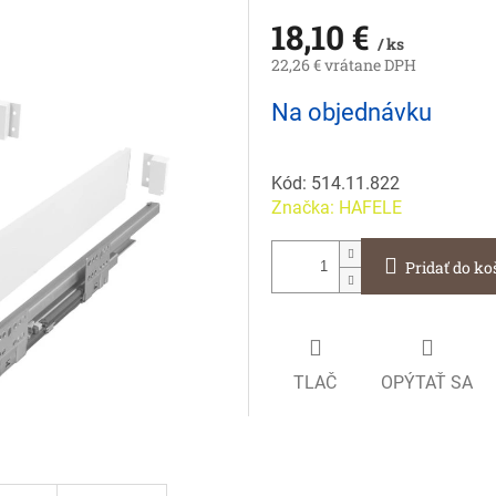
18,10 €
/ ks
22,26 € vrátane DPH
Jednotková
Na objednávku
cena:
Kód:
514.11.822
Značka:
HAFELE
Pridať do ko
TLAČ
OPÝTAŤ SA