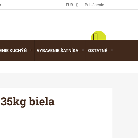
ATALÓGY
EUR
Prihlásenie
ENIE KUCHÝŇ
VYBAVENIE ŠATNÍKA
OSTATNÉ
VÝPREDA
5kg biela