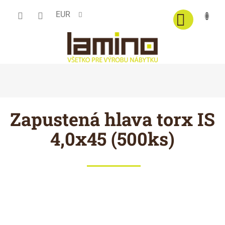
Prejsť
EUR
na
obsah
Zapustená hlava torx IS
4,0x45 (500ks)