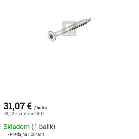
31,07 €
/ balik
38,22 € vrátane DPH
Jednotková
Skladom
(
1 balik
)
cena:
Predajňa Lokca:
1