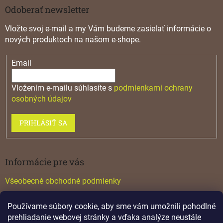
Odoberať newsletter
Vložte svoj e-mail a my Vám budeme zasielať informácie o
nových produktoch na našom e-shope.
Email
Vložením e-mailu súhlasíte s
podmienkami ochrany
osobných údajov
PRIHLÁSIŤ SA
Informácie pre vás
Všeobecné obchodné podmienky
Konfigurátor GTV
Používame súbory cookie, aby sme vám umožnili pohodlné
Katalógy
prehliadanie webovej stránky a vďaka analýze neustále