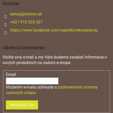
ä
Kontakt
t
i
eshop
@
lamino.sk
e
+421 910 525 427
https://www.facebook.com/nabytkovekovanie.eu
Odoberať newsletter
Vložte svoj e-mail a my Vám budeme zasielať informácie o
nových produktoch na našom e-shope.
Email
Vložením e-mailu súhlasíte s
podmienkami ochrany
osobných údajov
PRIHLÁSIŤ SA