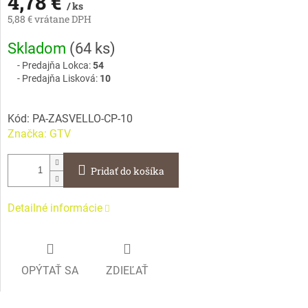
4,78 €
/ ks
5,88 € vrátane DPH
Jednotková
Skladom
(
64 ks
)
cena:
Predajňa Lokca:
54
Predajňa Lisková:
10
Kód:
PA-ZASVELLO-CP-10
Značka:
GTV
Pridať do košíka
Detailné informácie
OPÝTAŤ SA
ZDIEĽAŤ