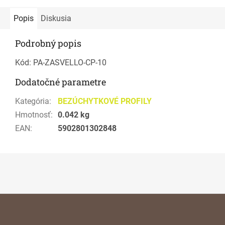
Popis
Diskusia
Podrobný popis
Kód: PA-ZASVELLO-CP-10
Dodatočné parametre
Kategória
:
BEZÚCHYTKOVÉ PROFILY
Hmotnosť
:
0.042 kg
EAN
:
5902801302848
Z
á
p