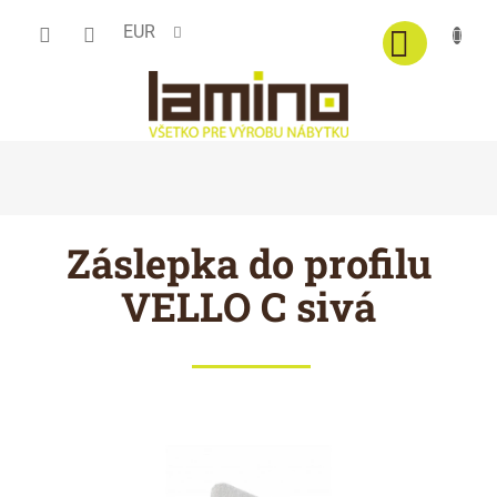
Prejsť
EUR
na
obsah
Záslepka do profilu
VELLO C sivá