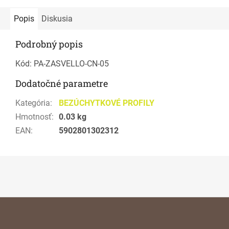
Popis
Diskusia
Podrobný popis
Kód: PA-ZASVELLO-CN-05
Dodatočné parametre
Kategória
:
BEZÚCHYTKOVÉ PROFILY
Hmotnosť
:
0.03 kg
EAN
:
5902801302312
Z
á
p