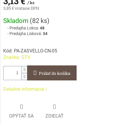
3,13 €
/ ks
3,85 € vrátane DPH
Jednotková
Skladom
(
82 ks
)
cena:
Predajňa Lokca:
48
Predajňa Lisková:
34
Kód:
PA-ZASVELLO-CN-05
Značka:
GTV
Pridať do košíka
Detailné informácie
OPÝTAŤ SA
ZDIEĽAŤ