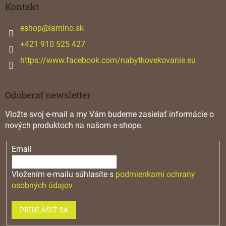
ä
Kontakt
t
i
eshop
@
lamino.sk
e
+421 910 525 427
https://www.facebook.com/nabytkovekovanie.eu
Odoberať newsletter
Vložte svoj e-mail a my Vám budeme zasielať informácie o
nových produktoch na našom e-shope.
Email
Vložením e-mailu súhlasíte s
podmienkami ochrany
osobných údajov
PRIHLÁSIŤ SA