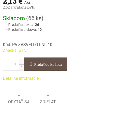
2,13 €
/ ks
2,62 € vrátane DPH
Jednotková
Skladom
(
66 ks
)
cena:
Predajňa Lokca:
26
Predajňa Lisková:
40
Kód:
PA-ZASVELLO-LNL-10
Značka:
GTV
Pridať do košíka
Detailné informácie
OPÝTAŤ SA
ZDIEĽAŤ