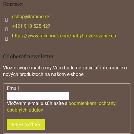
ä
Kontakt
t
i
eshop
@
lamino.sk
e
+421 910 525 427
https://www.facebook.com/nabytkovekovanie.eu
Odoberať newsletter
Vložte svoj e-mail a my Vám budeme zasielať informácie o
nových produktoch na našom e-shope.
Email
Vložením e-mailu súhlasíte s
podmienkami ochrany
osobných údajov
PRIHLÁSIŤ SA