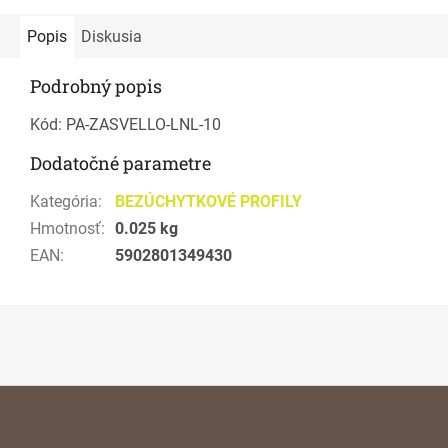
Popis
Diskusia
Podrobný popis
Kód: PA-ZASVELLO-LNL-10
Dodatočné parametre
Kategória
:
BEZÚCHYTKOVÉ PROFILY
Hmotnosť
:
0.025 kg
EAN
:
5902801349430
Z
á
p