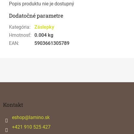
Popis produktu nie je dostupný
Dodatočné parametre
Kategória
:
Záslepky
Hmotnosť
:
0.004 kg
EAN
:
5903661305789
Z
á
p
ä
Kontakt
t
i
eshop
@
lamino.sk
e
+421 910 525 427