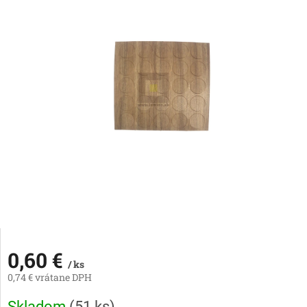
0,60 €
/ ks
0,74 € vrátane DPH
Jednotková
Skladom
(
51 ks
)