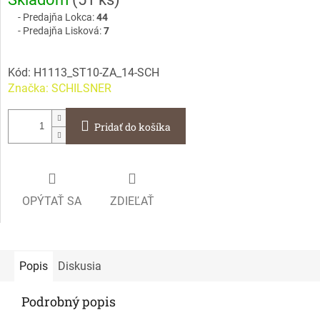
cena:
Predajňa Lokca:
44
Predajňa Lisková:
7
Kód:
H1113_ST10-ZA_14-SCH
Značka:
SCHILSNER
Pridať do košíka
OPÝTAŤ SA
ZDIEĽAŤ
Popis
Diskusia
Podrobný popis