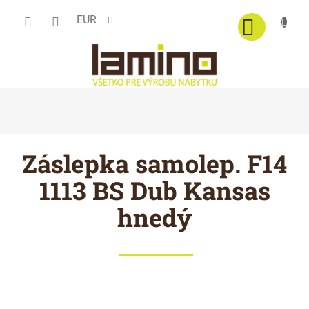
Prejsť
EUR
na
obsah
Záslepka samolep. F14
1113 BS Dub Kansas
hnedý