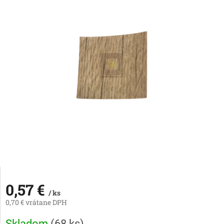
0,57 €
/ ks
0,70 € vrátane DPH
Jednotková
Skladom
(
68 ks
)