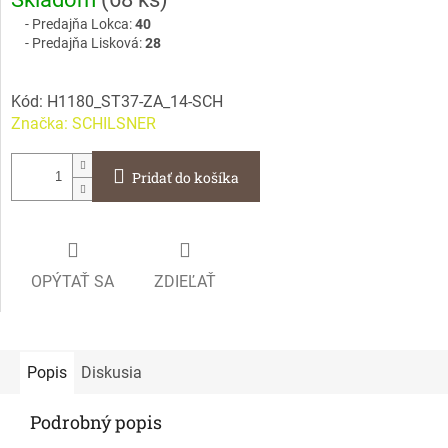
cena:
Predajňa Lokca:
40
Predajňa Lisková:
28
Kód:
H1180_ST37-ZA_14-SCH
Značka:
SCHILSNER
Pridať do košíka
OPÝTAŤ SA
ZDIEĽAŤ
Popis
Diskusia
Podrobný popis