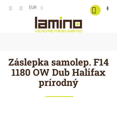
Prejsť
EUR
na
obsah
Záslepka samolep. F14
1180 OW Dub Halifax
prírodný