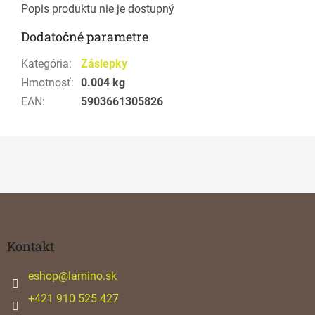
Popis produktu nie je dostupný
Dodatočné parametre
Kategória
:
Záslepky
Hmotnosť
:
0.004 kg
EAN
:
5903661305826
Z
á
p
ä
Kontakt
t
i
eshop
@
lamino.sk
e
+421 910 525 427