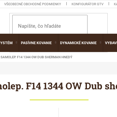
VŠEOBECNÉ OBCHODNÉ PODMIENKY
KONFIGURÁTOR GTV
K
HĽADAŤ
SYSTÉM
PASÍVNE KOVANIE
DYNAMICKÉ KOVANIE
VYBAV
 SAMOLEP. F14 1344 OW DUB SHERMAN HNEDÝ
molep. F14 1344 OW Dub s