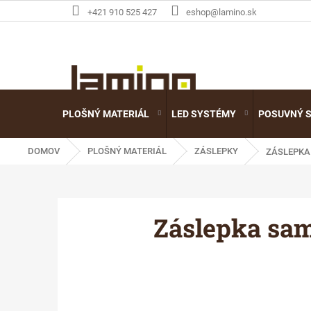
Prejsť
+421 910 525 427
eshop@lamino.sk
na
obsah
PLOŠNÝ MATERIÁL
LED SYSTÉMY
POSUVNÝ 
DOMOV
PLOŠNÝ MATERIÁL
ZÁSLEPKY
ZÁSLEPKA
Záslepka sa