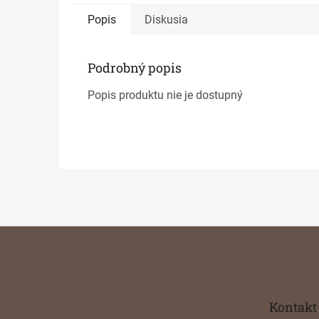
Popis
Diskusia
Podrobný popis
Popis produktu nie je dostupný
Z
á
p
ä
t
Kontakt
i