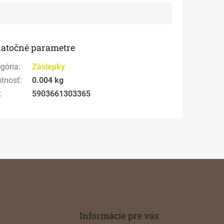
atočné parametre
gória
:
Záslepky
tnosť
:
0.004 kg
:
5903661303365
Informácie pre vás