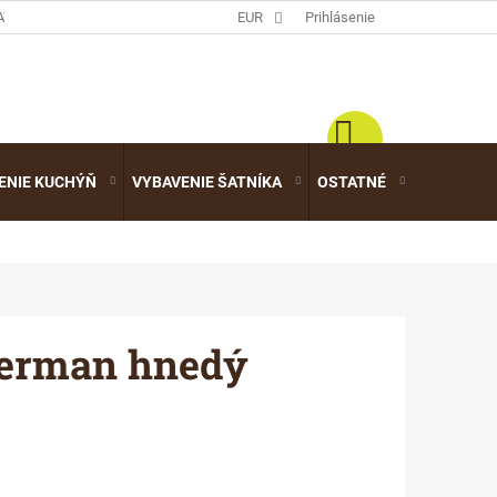
ATALÓGY
EUR
Prihlásenie
ENIE KUCHÝŇ
VYBAVENIE ŠATNÍKA
OSTATNÉ
VÝPREDA
herman hnedý