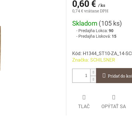
0,60 €
/ ks
0,74 € vrátane DPH
Jednotková
Skladom
(
105 ks
)
cena:
Predajňa Lokca:
90
Predajňa Lisková:
15
Kód:
H1344_ST10-ZA_14-S
Značka:
SCHILSNER
Pridať do ko
TLAČ
OPÝTAŤ SA