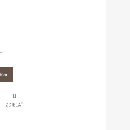
CH
šíka
ZDIEĽAŤ